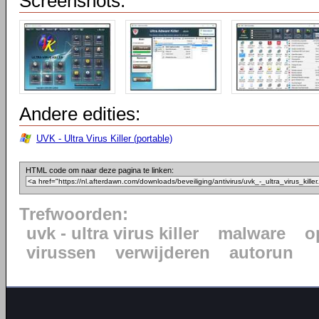
Screenshots:
Andere edities:
UVK - Ultra Virus Killer (portable)
HTML code om naar deze pagina te linken:
Trefwoorden:
uvk - ultra virus killer
malware
o
virussen
verwijderen
autorun