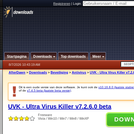
Registreren
|
Login:
Startpagina
Downloads
Top downloads
Meer
8/7/2026 10:43:19 AM
AfterDawn
>
Downloads
>
Beveiliging
>
Antivirus
>
UVK - Ultra Virus Killer v7.2.
Dit is een oude versie van deze software. Je kunt ook de
v10.16.8.0 (laatste stabie
of de
v7.4.5 beta (laatste beta versie)
.
UVK - Ultra Virus Killer v7.2.6.0 beta
Freeware
DOW
Vista / Win10 / Win7 / Win8 / WinXP