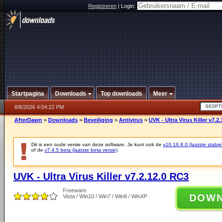
Registreren
|
Login:
Startpagina
Downloads
Top downloads
Meer
8/8/2026 4:04:22 PM
AfterDawn
>
Downloads
>
Beveiliging
>
Antivirus
>
UVK - Ultra Virus Killer v7.2
Dit is een oude versie van deze software. Je kunt ook de
v10.16.8.0 (laatste stabie
of de
v7.4.5 beta (laatste beta versie)
.
UVK - Ultra Virus Killer v7.2.12.0 RC3
Freeware
DOW
Vista / Win10 / Win7 / Win8 / WinXP