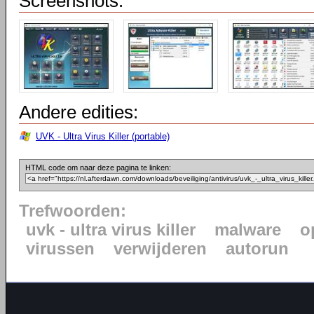
Screenshots:
Andere edities:
UVK - Ultra Virus Killer (portable)
HTML code om naar deze pagina te linken:
Trefwoorden:
uvk - ultra virus killer
malware
o
virussen
verwijderen
autorun