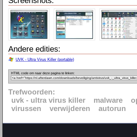
Screenshots:
Andere edities:
UVK - Ultra Virus Killer (portable)
HTML code om naar deze pagina te linken:
Trefwoorden:
uvk - ultra virus killer
malware
o
virussen
verwijderen
autorun