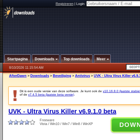
Registreren
|
Login:
Startpagina
Downloads
Top downloads
Meer
8/10/2026 11:15:54 AM
AfterDawn
>
Downloads
>
Beveiliging
>
Antivirus
>
UVK - Ultra Virus Killer v6.9.
Dit is een oude versie van deze software. Je kunt ook de
v10.16.8.0 (laatste stabie
of de
v7.4.5 beta (laatste beta versie)
.
UVK - Ultra Virus Killer v6.9.1.0 beta
Freeware
DOW
Vista / Win10 / Win7 / Win8 / WinXP