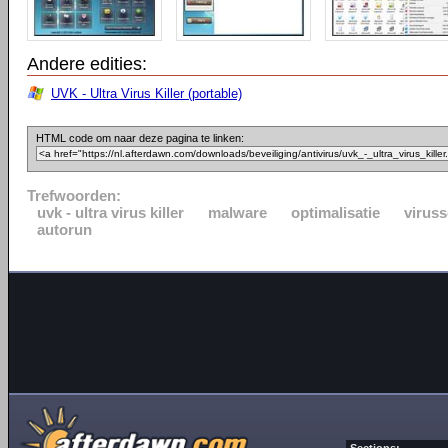
Andere edities:
UVK - Ultra Virus Killer (portable)
HTML code om naar deze pagina te linken:
Trefwoorden:
uvk - ultra virus killer
malware
optimalisatie
virus
autorun