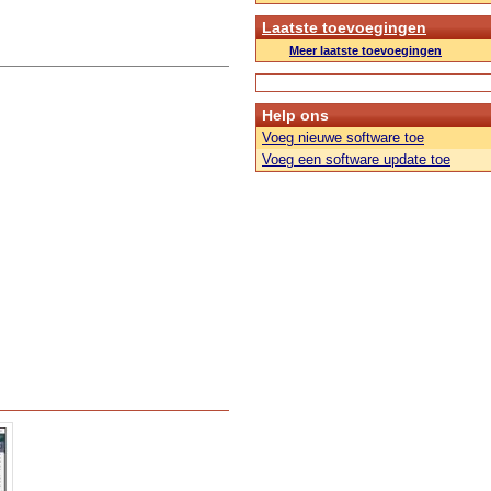
Laatste toevoegingen
Meer laatste toevoegingen
Help ons
Voeg nieuwe software toe
Voeg een software update toe