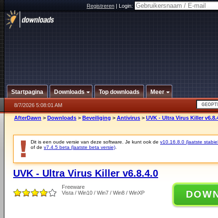
Registreren
|
Login:
Startpagina
Downloads
Top downloads
Meer
8/7/2026 5:08:01 AM
AfterDawn
>
Downloads
>
Beveiliging
>
Antivirus
>
UVK - Ultra Virus Killer v6.8.
Dit is een oude versie van deze software. Je kunt ook de
v10.16.8.0 (laatste stabie
of de
v7.4.5 beta (laatste beta versie)
.
UVK - Ultra Virus Killer v6.8.4.0
Freeware
DOW
Vista / Win10 / Win7 / Win8 / WinXP