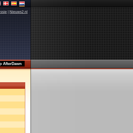
ssie
|
Nieuws2.nl