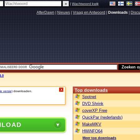
|
Wachtwoord kwijt
AfterDawn
|
Nieuws
|
Vraag en Antwoord
|
Downloads
|
Discu
4.0
Top downloads
X
le versie)
downloaden.
Spotnet
DVD Shrink
coverXP Free
QuickPar (nederlands)
NLOAD
MakeMKV
HWiNFO64
Meer top downloads