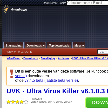
Registreren
|
Login:
Startpagina
Downloads
Top downloads
Meer
8/8/2026 11:42:25 PM
AfterDawn
>
Downloads
>
Beveiliging
>
Antivirus
>
UVK - Ultra Virus Killer v6.1.
Dit is een oude versie van deze software. Je kunt ook
versie)
downloaden.
of de
v7.4.5 beta (laatste beta versie)
.
UVK - Ultra Virus Killer v6.1.0.3
Freeware
DOW
Vista / Win10 / Win7 / Win8 / WinXP