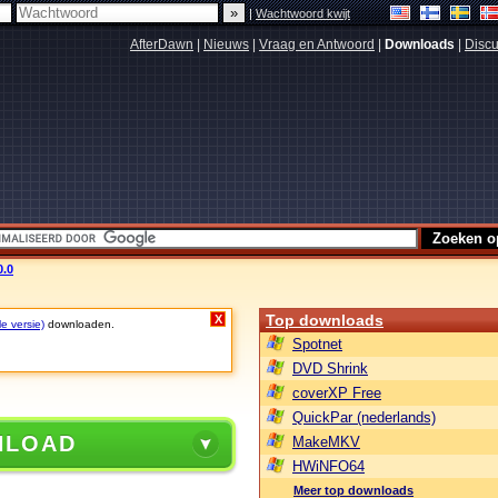
|
Wachtwoord kwijt
AfterDawn
|
Nieuws
|
Vraag en Antwoord
|
Downloads
|
Discu
0.0
Top downloads
X
le versie)
downloaden.
Spotnet
DVD Shrink
coverXP Free
QuickPar (nederlands)
NLOAD
MakeMKV
HWiNFO64
Meer top downloads