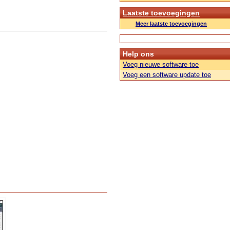
Laatste toevoegingen
Meer laatste toevoegingen
Help ons
Voeg nieuwe software toe
Voeg een software update toe