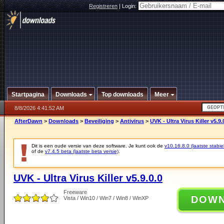
Registreren
|
Login:
Startpagina
Downloads
Top downloads
Meer
8/8/2026 4:41:52 AM
AfterDawn
>
Downloads
>
Beveiliging
>
Antivirus
>
UVK - Ultra Virus Killer v5.9.
Dit is een oude versie van deze software. Je kunt ook de
v10.16.8.0 (laatste stabie
of de
v7.4.5 beta (laatste beta versie)
.
UVK - Ultra Virus Killer v5.9.0.0
Freeware
DOW
Vista / Win10 / Win7 / Win8 / WinXP