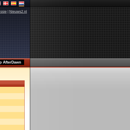
ssie
|
Nieuws2.nl