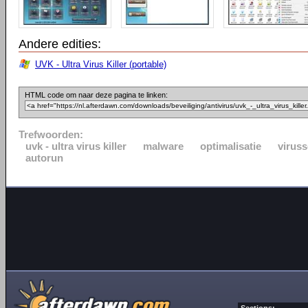
Andere edities:
UVK - Ultra Virus Killer (portable)
HTML code om naar deze pagina te linken:
Trefwoorden:
uvk - ultra virus killer
malware
optimalisatie
virus
autorun