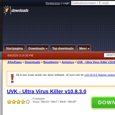
Registreren
|
Login:
Startpagina
Downloads
Top downloads
Meer
8/6/2026 3:14:35 PM
AfterDawn
>
Downloads
>
Beveiliging
>
Antivirus
>
UVK - Ultra Virus Killer v10.8
Dit is een oude versie van deze software. Je kunt ook de
v10.16.8.0 (laatste stabie
UVK - Ultra Virus Killer v10.8.3.0
Freeware
DOW
Vista / Win10 / Win7 / Win8 / WinXP