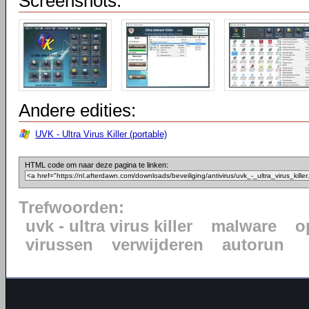
Screenshots:
Andere edities:
UVK - Ultra Virus Killer (portable)
HTML code om naar deze pagina te linken:
Trefwoorden:
uvk - ultra virus killer
malware
o
virussen
verwijderen
autorun