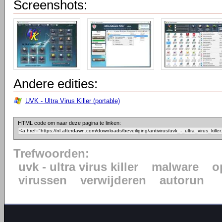
Screenshots:
Andere edities:
UVK - Ultra Virus Killer (portable)
HTML code om naar deze pagina te linken:
Trefwoorden:
uvk - ultra virus killer
malware
o
virussen
verwijderen
autorun