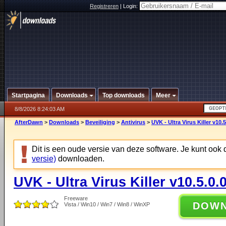
Registreren
|
Login:
Startpagina
Downloads
Top downloads
Meer
8/8/2026 8:24:03 AM
AfterDawn
>
Downloads
>
Beveiliging
>
Antivirus
>
UVK - Ultra Virus Killer v10.5
Dit is een oude versie van deze software. Je kunt ook
versie)
downloaden.
UVK - Ultra Virus Killer v10.5.0.
Freeware
DOW
Vista / Win10 / Win7 / Win8 / WinXP