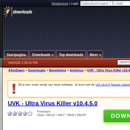
Registreren
|
Login:
Startpagina
Downloads
Top downloads
Meer
8/9/2026 2:55:01 PM
AfterDawn
>
Downloads
>
Beveiliging
>
Antivirus
>
UVK - Ultra Virus Killer v10.4
Dit is een oude versie van deze software. Je kunt ook de
v10.16.8.0 (laatste stabie
UVK - Ultra Virus Killer v10.4.5.0
Freeware
DOW
Vista / Win10 / Win7 / Win8 / WinXP