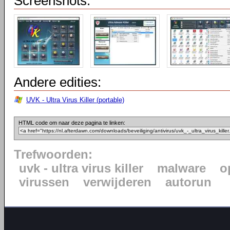
Screenshots:
Andere edities:
UVK - Ultra Virus Killer (portable)
HTML code om naar deze pagina te linken:
Trefwoorden:
uvk - ultra virus killer
malware
o
virussen
verwijderen
autorun