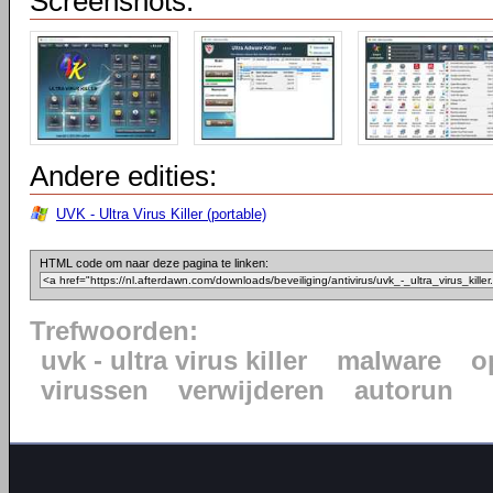
Screenshots:
Andere edities:
UVK - Ultra Virus Killer (portable)
HTML code om naar deze pagina te linken:
Trefwoorden:
uvk - ultra virus killer
malware
o
virussen
verwijderen
autorun