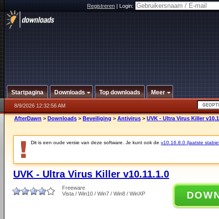
Registreren
|
Login:
Startpagina
Downloads
Top downloads
Meer
8/9/2026 12:32:56 AM
AfterDawn
>
Downloads
>
Beveiliging
>
Antivirus
>
UVK - Ultra Virus Killer v10.1
Dit is een oude versie van deze software. Je kunt ook de
v10.16.8.0 (laatste stabie
UVK - Ultra Virus Killer v10.11.1.0
Freeware
DOW
Vista / Win10 / Win7 / Win8 / WinXP