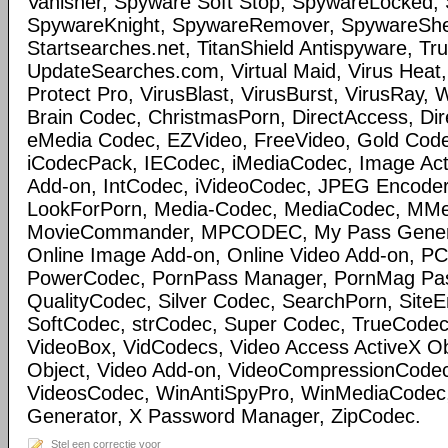
Vanisher, Spyware Soft Stop, SpywareLocked
SpywareKnight, SpywareRemover, SpywareSheri
Startsearches.net, TitanShield Antispyware, Tru
UpdateSearches.com, Virtual Maid, Virus Heat, 
Protect Pro, VirusBlast, VirusBurst, VirusRay,
Brain Codec, ChristmasPorn, DirectAccess, Dir
eMedia Codec, EZVideo, FreeVideo, Gold Cod
iCodecPack, IECodec, iMediaCodec, Image Act
Add-on, IntCodec, iVideoCodec, JPEG Encoder
LookForPorn, Media-Codec, MediaCodec, MM
MovieCommander, MPCODEC, My Pass Generat
Online Image Add-on, Online Video Add-on, P
PowerCodec, PornPass Manager, PornMag Pass
QualityCodec, Silver Codec, SearchPorn, SiteEnt
SoftCodec, strCodec, Super Codec, TrueCodec
VideoBox, VidCodecs, Video Access ActiveX Ob
Object, Video Add-on, VideoCompressionCode
VideosCodec, WinAntiSpyPro, WinMediaCodec
Generator, X Password Manager, ZipCodec.
Stel een correctie voor