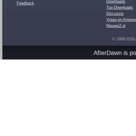
Downloads
Feedback
Top Downloads
Discussie
Vraag en Antwoo
Nieuws2.nl
© 1999-2026
AfterDawn is p