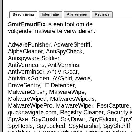
Beschrijving
Informatie
Alle versies
Reviews
SmitFraudFix
is een tool om de
volgende malware te verwijderen:
AdwarePunisher, AdwareSheriff,
AlphaCleaner, AntiSpyCheck,
Antispyware Soldier,
AntiVermeans, AntiVermins,
AntiVerminser, AntiVirGear,
AntivirusGolden, AVGold, Awola,
BraveSentry, IE Defender,
MalwareCrush, MalwareWipe,
MalwareWiped, MalwaresWipeds,
MalwareWipePro, MalwareWiper, PestCapture,
quicknavigate.com, Registry Cleaner, Security 
SpyAxe, SpyCrush, SpyDown, SpyFalcon, Spy
SpyHeals, SpyLocked, SpyMarshal, SpySheriff,