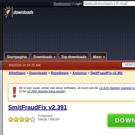
Registreren
|
Login:
Startpagina
Downloads
Top downloads
Meer
8/8/2026 10:54:25 AM
AfterDawn
>
Downloads
>
Beveiliging
>
Antivirus
>
SmitFraudFix v2.391
Dit is een oude versie van deze software. Je kunt ook de
v2.423 (laatste stabiele ve
of de
v2.399 (laatste beta versie)
.
SmitFraudFix v2.391
Freeware
DOW
Win2k / WinXP