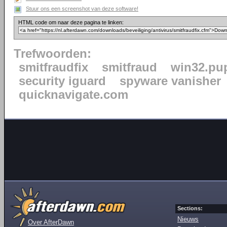
Stuur ons een screenshot van deze software!
HTML code om naar deze pagina te linken:
Trefwoorden:
smitfraudfix
smitfraud
win32.pu
security iguard
spyware vanisher
quicknavigate.com
Sections:
Nieuws
Over AfterDawn