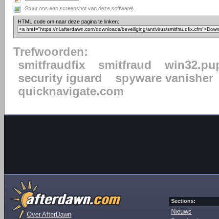
Stuur ons een screenshot van deze software!
HTML code om naar deze pagina te linken:
Trefwoorden:
smitfraudfix
smitfraud
win32.pu
security iguard
spyware vanisher
quicknavigate.com
Sections:
Nieuws
Over AfterDawn