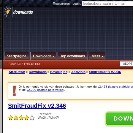
Registreren
|
Login:
Startpagina
Downloads
Top downloads
Meer
8/8/2026 11:30:48 PM
AfterDawn
>
Downloads
>
Beveiliging
>
Antivirus
>
SmitFraudFix v2.346
Dit is een oude versie van deze software. Je kunt ook de
v2.423 (laatste stabiele ve
of de
v2.399 (laatste beta versie)
.
SmitFraudFix v2.346
Freeware
DOW
Win2k / WinXP