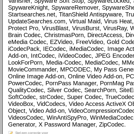
Vanisher, Spyware Soft Stop, SpywareLocked
SpywareKnight, SpywareRemover, SpywareSheri
Startsearches.net, TitanShield Antispyware, Tru
UpdateSearches.com, Virtual Maid, Virus Heat, 
Protect Pro, VirusBlast, VirusBurst, VirusRay,
Brain Codec, ChristmasPorn, DirectAccess, Dir
eMedia Codec, EZVideo, FreeVideo, Gold Cod
iCodecPack, IECodec, iMediaCodec, Image Act
Add-on, IntCodec, iVideoCodec, JPEG Encoder
LookForPorn, Media-Codec, MediaCodec, MM
MovieCommander, MPCODEC, My Pass Generat
Online Image Add-on, Online Video Add-on, P
PowerCodec, PornPass Manager, PornMag Pass
QualityCodec, Silver Codec, SearchPorn, SiteEnt
SoftCodec, strCodec, Super Codec, TrueCodec
VideoBox, VidCodecs, Video Access ActiveX Ob
Object, Video Add-on, VideoCompressionCode
VideosCodec, WinAntiSpyPro, WinMediaCodec
Generator, X Password Manager, ZipCodec.
Stel een correctie voor