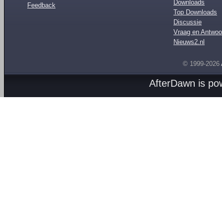
Downloads
Feedback
Top Downloads
Discussie
Vraag en Antwoo
Nieuws2.nl
© 1999-2026
AfterDawn is p