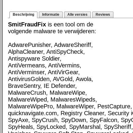
Beschrijving
Informatie
Alle versies
Reviews
SmitFraudFix
is een tool om de
volgende malware te verwijderen:
AdwarePunisher, AdwareSheriff,
AlphaCleaner, AntiSpyCheck,
Antispyware Soldier,
AntiVermeans, AntiVermins,
AntiVerminser, AntiVirGear,
AntivirusGolden, AVGold, Awola,
BraveSentry, IE Defender,
MalwareCrush, MalwareWipe,
MalwareWiped, MalwaresWipeds,
MalwareWipePro, MalwareWiper, PestCapture,
quicknavigate.com, Registry Cleaner, Security 
SpyAxe, SpyCrush, SpyDown, SpyFalcon, Spy
SpyHeals, SpyLocked, SpyMarshal, SpySheriff,