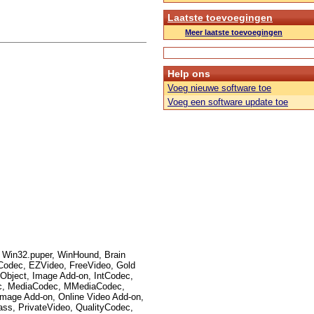
Laatste toevoegingen
Meer laatste toevoegingen
Help ons
Voeg nieuwe software toe
Voeg een software update toe
y, Win32.puper, WinHound, Brain
 Codec, EZVideo, FreeVideo, Gold
bject, Image Add-on, IntCodec,
ec, MediaCodec, MMediaCodec,
age Add-on, Online Video Add-on,
s, PrivateVideo, QualityCodec,