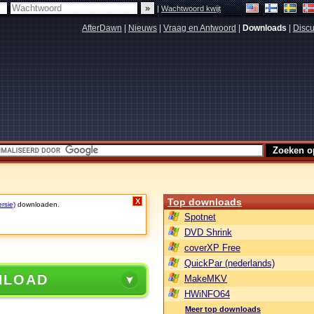
|
Wachtwoord kwijt
AfterDawn
|
Nieuws
|
Vraag en Antwoord
|
Downloads
|
Discu
Top downloads
X
rsie)
downloaden.
Spotnet
DVD Shrink
coverXP Free
QuickPar (nederlands)
NLOAD
MakeMKV
HWiNFO64
Meer top downloads