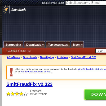
Registreren
|
Login:
Startpagina
Downloads
Top downloads
Meer
8/7/2026 9:26:03 PM
AfterDawn
>
Downloads
>
Beveiliging
>
Antivirus
>
SmitFraudFix v2.323
Dit is een oude versie van deze software. Je kunt ook de
v2.423 (laatste stabiele ve
of de
v2.399 (laatste beta versie)
.
SmitFraudFix v2.323
Freeware
DOW
Win2k / WinXP