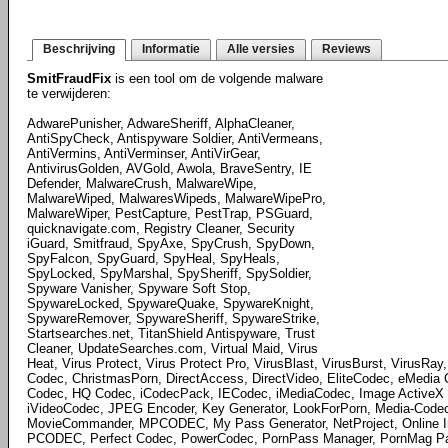
Beschrijving
Informatie
Alle versies
Reviews
SmitFraudFix
is een tool om de volgende malware
te verwijderen:
AdwarePunisher, AdwareSheriff, AlphaCleaner,
AntiSpyCheck, Antispyware Soldier, AntiVermeans,
AntiVermins, AntiVerminser, AntiVirGear,
AntivirusGolden, AVGold, Awola, BraveSentry, IE
Defender, MalwareCrush, MalwareWipe,
MalwareWiped, MalwaresWipeds, MalwareWipePro,
MalwareWiper, PestCapture, PestTrap, PSGuard,
quicknavigate.com, Registry Cleaner, Security
iGuard, Smitfraud, SpyAxe, SpyCrush, SpyDown,
SpyFalcon, SpyGuard, SpyHeal, SpyHeals,
SpyLocked, SpyMarshal, SpySheriff, SpySoldier,
Spyware Vanisher, Spyware Soft Stop,
SpywareLocked, SpywareQuake, SpywareKnight,
SpywareRemover, SpywareSheriff, SpywareStrike,
Startsearches.net, TitanShield Antispyware, Trust
Cleaner, UpdateSearches.com, Virtual Maid, Virus
Heat, Virus Protect, Virus Protect Pro, VirusBlast, VirusBurst, VirusRa
Codec, ChristmasPorn, DirectAccess, DirectVideo, EliteCodec, eMedia
Codec, HQ Codec, iCodecPack, IECodec, iMediaCodec, Image ActiveX O
iVideoCodec, JPEG Encoder, Key Generator, LookForPorn, Media-Cod
MovieCommander, MPCODEC, My Pass Generator, NetProject, Online Im
PCODEC, Perfect Codec, PowerCodec, PornPass Manager, PornMag Pas