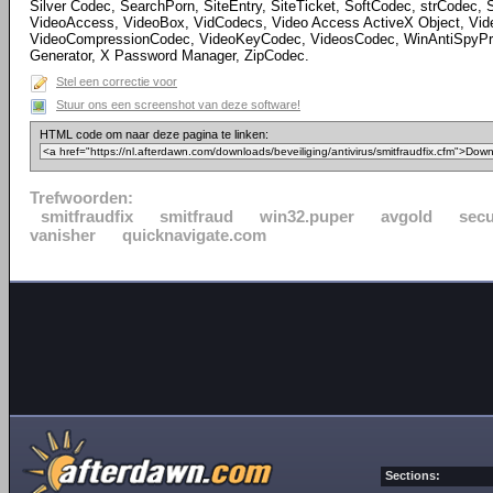
Silver Codec, SearchPorn, SiteEntry, SiteTicket, SoftCodec, strCodec,
VideoAccess, VideoBox, VidCodecs, Video Access ActiveX Object, Vide
VideoCompressionCodec, VideoKeyCodec, VideosCodec, WinAntiSpyPr
Generator, X Password Manager, ZipCodec.
Stel een correctie voor
Stuur ons een screenshot van deze software!
HTML code om naar deze pagina te linken:
Trefwoorden:
smitfraudfix
smitfraud
win32.puper
avgold
secu
vanisher
quicknavigate.com
Sections: