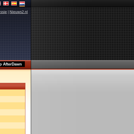
ssie
|
Nieuws2.nl