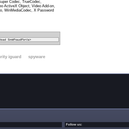
 Super Codec, TrueCodec,
o ActiveX Object, Video Add-on,
o, WinMediaCodec, X Password
rity iguard
spyware
Follow us: