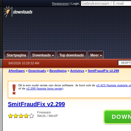
Registreren
|
Login:
Startpagina
Downloads
Top downloads
Meer
8/6/2026 10:29:32 AM
AfterDawn
>
Downloads
>
Beveiliging
>
Antivirus
>
SmitFraudFix v2.299
Dit is een oude versie van deze software. Je kunt ook de
v2.423 (laatste stabiele ve
of de
v2.399 (laatste beta versie)
.
SmitFraudFix v2.299
Freeware
DOW
Win2k / WinXP