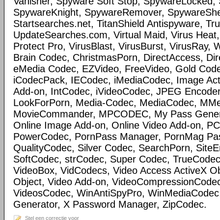
Vanisher, Spyware Soft Stop, SpywareLocked
SpywareKnight, SpywareRemover, SpywareSheri
Startsearches.net, TitanShield Antispyware, Tru
UpdateSearches.com, Virtual Maid, Virus Heat, 
Protect Pro, VirusBlast, VirusBurst, VirusRay,
Brain Codec, ChristmasPorn, DirectAccess, Dir
eMedia Codec, EZVideo, FreeVideo, Gold Cod
iCodecPack, IECodec, iMediaCodec, Image Act
Add-on, IntCodec, iVideoCodec, JPEG Encoder
LookForPorn, Media-Codec, MediaCodec, MM
MovieCommander, MPCODEC, My Pass Generat
Online Image Add-on, Online Video Add-on, P
PowerCodec, PornPass Manager, PornMag Pass
QualityCodec, Silver Codec, SearchPorn, SiteEnt
SoftCodec, strCodec, Super Codec, TrueCodec
VideoBox, VidCodecs, Video Access ActiveX Ob
Object, Video Add-on, VideoCompressionCode
VideosCodec, WinAntiSpyPro, WinMediaCodec
Generator, X Password Manager, ZipCodec.
Stel een correctie voor