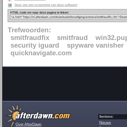
Stuur ons een screenshot van deze software!
HTML code om naar deze pagina te linken:
Trefwoorden:
smitfraudfix
smitfraud
win32.pu
security iguard
spyware vanisher
quicknavigate.com
Sections:
Nieuws
Over AfterDawn