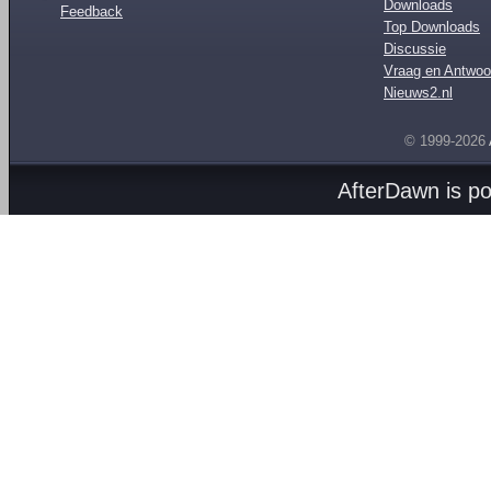
Downloads
Feedback
Top Downloads
Discussie
Vraag en Antwoo
Nieuws2.nl
© 1999-2026
AfterDawn is p