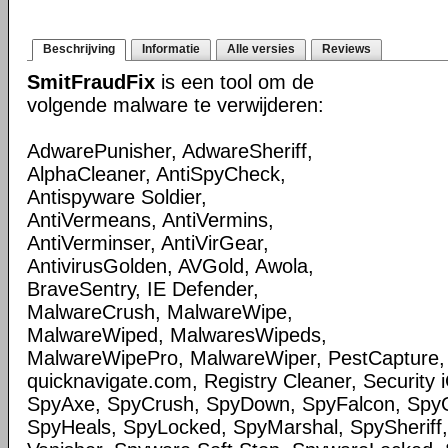
Beschrijving
Informatie
Alle versies
Reviews
SmitFraudFix
is een tool om de
volgende malware te verwijderen:
AdwarePunisher, AdwareSheriff,
AlphaCleaner, AntiSpyCheck,
Antispyware Soldier,
AntiVermeans, AntiVermins,
AntiVerminser, AntiVirGear,
AntivirusGolden, AVGold, Awola,
BraveSentry, IE Defender,
MalwareCrush, MalwareWipe,
MalwareWiped, MalwaresWipeds,
MalwareWipePro, MalwareWiper, PestCapture,
quicknavigate.com, Registry Cleaner, Security 
SpyAxe, SpyCrush, SpyDown, SpyFalcon, Spy
SpyHeals, SpyLocked, SpyMarshal, SpySheriff,