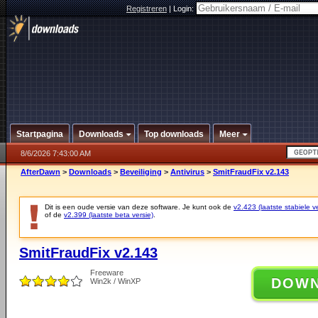
Registreren
|
Login:
Startpagina
Downloads
Top downloads
Meer
8/6/2026 7:43:00 AM
AfterDawn
>
Downloads
>
Beveiliging
>
Antivirus
>
SmitFraudFix v2.143
Dit is een oude versie van deze software. Je kunt ook de
v2.423 (laatste stabiele ve
of de
v2.399 (laatste beta versie)
.
SmitFraudFix v2.143
Freeware
DOW
Win2k / WinXP