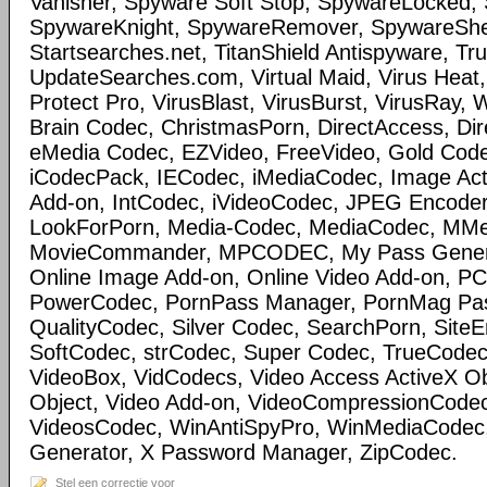
Vanisher, Spyware Soft Stop, SpywareLocked
SpywareKnight, SpywareRemover, SpywareSheri
Startsearches.net, TitanShield Antispyware, Tru
UpdateSearches.com, Virtual Maid, Virus Heat, 
Protect Pro, VirusBlast, VirusBurst, VirusRay,
Brain Codec, ChristmasPorn, DirectAccess, Dir
eMedia Codec, EZVideo, FreeVideo, Gold Cod
iCodecPack, IECodec, iMediaCodec, Image Act
Add-on, IntCodec, iVideoCodec, JPEG Encoder
LookForPorn, Media-Codec, MediaCodec, MM
MovieCommander, MPCODEC, My Pass Generat
Online Image Add-on, Online Video Add-on, P
PowerCodec, PornPass Manager, PornMag Pass
QualityCodec, Silver Codec, SearchPorn, SiteEnt
SoftCodec, strCodec, Super Codec, TrueCodec
VideoBox, VidCodecs, Video Access ActiveX Ob
Object, Video Add-on, VideoCompressionCode
VideosCodec, WinAntiSpyPro, WinMediaCodec
Generator, X Password Manager, ZipCodec.
Stel een correctie voor