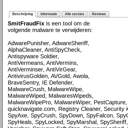
Beschrijving
Informatie
Alle versies
Reviews
SmitFraudFix
is een tool om de
volgende malware te verwijderen:
AdwarePunisher, AdwareSheriff,
AlphaCleaner, AntiSpyCheck,
Antispyware Soldier,
AntiVermeans, AntiVermins,
AntiVerminser, AntiVirGear,
AntivirusGolden, AVGold, Awola,
BraveSentry, IE Defender,
MalwareCrush, MalwareWipe,
MalwareWiped, MalwaresWipeds,
MalwareWipePro, MalwareWiper, PestCapture,
quicknavigate.com, Registry Cleaner, Security 
SpyAxe, SpyCrush, SpyDown, SpyFalcon, Spy
SpyHeals, SpyLocked, SpyMarshal, SpySheriff,