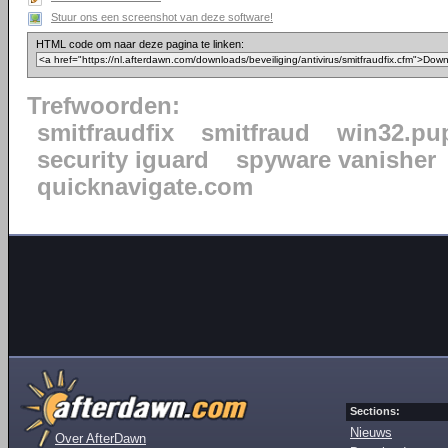
Stuur ons een screenshot van deze software!
HTML code om naar deze pagina te linken:
Trefwoorden:
smitfraudfix
smitfraud
win32.pu
security iguard
spyware vanisher
quicknavigate.com
Sections:
Nieuws
Over AfterDawn