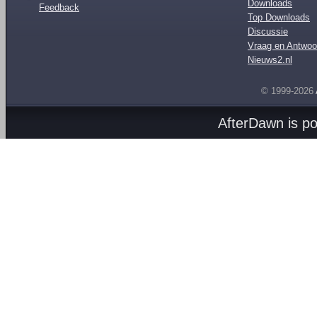
Downloads
Feedback
Top Downloads
Discussie
Vraag en Antwoo
Nieuws2.nl
© 1999-2026
AfterDawn is p