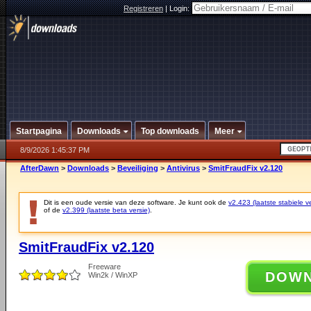
Registreren
|
Login:
Startpagina
Downloads
Top downloads
Meer
8/9/2026 1:45:37 PM
AfterDawn
>
Downloads
>
Beveiliging
>
Antivirus
>
SmitFraudFix v2.120
Dit is een oude versie van deze software. Je kunt ook de
v2.423 (laatste stabiele ve
of de
v2.399 (laatste beta versie)
.
SmitFraudFix v2.120
Freeware
DOW
Win2k / WinXP