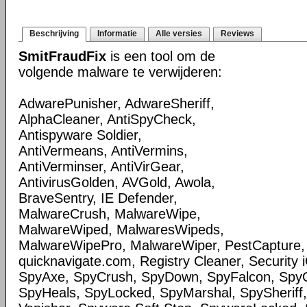
Beschrijving
Informatie
Alle versies
Reviews
SmitFraudFix
is een tool om de
volgende malware te verwijderen:
AdwarePunisher, AdwareSheriff,
AlphaCleaner, AntiSpyCheck,
Antispyware Soldier,
AntiVermeans, AntiVermins,
AntiVerminser, AntiVirGear,
AntivirusGolden, AVGold, Awola,
BraveSentry, IE Defender,
MalwareCrush, MalwareWipe,
MalwareWiped, MalwaresWipeds,
MalwareWipePro, MalwareWiper, PestCapture,
quicknavigate.com, Registry Cleaner, Security 
SpyAxe, SpyCrush, SpyDown, SpyFalcon, Spy
SpyHeals, SpyLocked, SpyMarshal, SpySheriff,