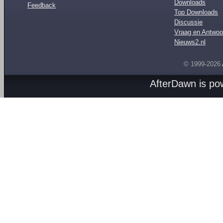
Downloads
Feedback
Top Downloads
Discussie
Vraag en Antwoo
Nieuws2.nl
© 1999-2026
AfterDawn is p