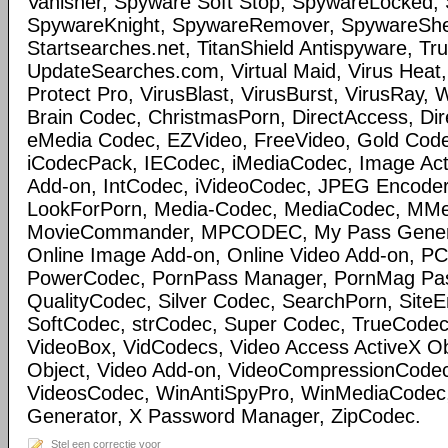
Vanisher, Spyware Soft Stop, SpywareLocked
SpywareKnight, SpywareRemover, SpywareSheri
Startsearches.net, TitanShield Antispyware, Tru
UpdateSearches.com, Virtual Maid, Virus Heat, 
Protect Pro, VirusBlast, VirusBurst, VirusRay,
Brain Codec, ChristmasPorn, DirectAccess, Dir
eMedia Codec, EZVideo, FreeVideo, Gold Cod
iCodecPack, IECodec, iMediaCodec, Image Act
Add-on, IntCodec, iVideoCodec, JPEG Encoder
LookForPorn, Media-Codec, MediaCodec, MM
MovieCommander, MPCODEC, My Pass Generat
Online Image Add-on, Online Video Add-on, P
PowerCodec, PornPass Manager, PornMag Pass
QualityCodec, Silver Codec, SearchPorn, SiteEnt
SoftCodec, strCodec, Super Codec, TrueCodec
VideoBox, VidCodecs, Video Access ActiveX Ob
Object, Video Add-on, VideoCompressionCode
VideosCodec, WinAntiSpyPro, WinMediaCodec
Generator, X Password Manager, ZipCodec.
Stel een correctie voor