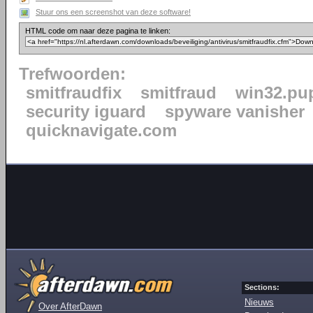
Stuur ons een screenshot van deze software!
HTML code om naar deze pagina te linken:
Trefwoorden:
smitfraudfix
smitfraud
win32.pu
security iguard
spyware vanisher
quicknavigate.com
Sections:
Nieuws
Over AfterDawn