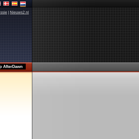
ssie
|
Nieuws2.nl