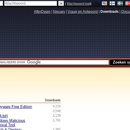
|
Wachtwoord kwijt
AfterDawn
|
Nieuws
|
Vraag en Antwoord
|
Downloads
|
Discu
s
Downloads
ware Free Edition
4,376
2,548
-bit)
2,139
dows Malicious
1,791
oval Tool
ch & Destroy
1,382