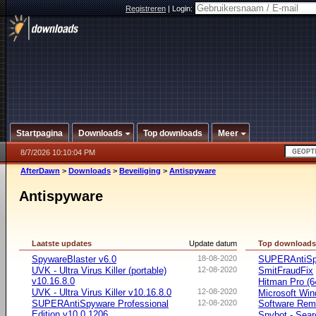
Registreren
|
Login:
Startpagina
Downloads
Top downloads
Meer
8/7/2026 10:10:04 PM
AfterDawn
>
Downloads
>
Beveiliging
>
Antispyware
Antispyware
Laatste updates
Update datum
Top download
SpywareBlaster v6.0
18-08-2020
SUPERAntiSpy
UVK - Ultra Virus Killer (portable)
12-08-2020
SmitFraudFix
v10.16.8.0
Hitman Pro (64
UVK - Ultra Virus Killer v10.16.8.0
12-08-2020
Microsoft Win
SUPERAntiSpyware Professional
12-08-2020
Software Rem
Edition v10.0.1206
Spybot - Sear