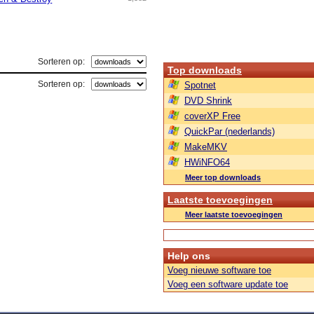
Sorteren op:
Top downloads
Sorteren op:
Spotnet
DVD Shrink
coverXP Free
QuickPar (nederlands)
MakeMKV
HWiNFO64
Meer top downloads
Laatste toevoegingen
Meer laatste toevoegingen
Help ons
Voeg nieuwe software toe
Voeg een software update toe