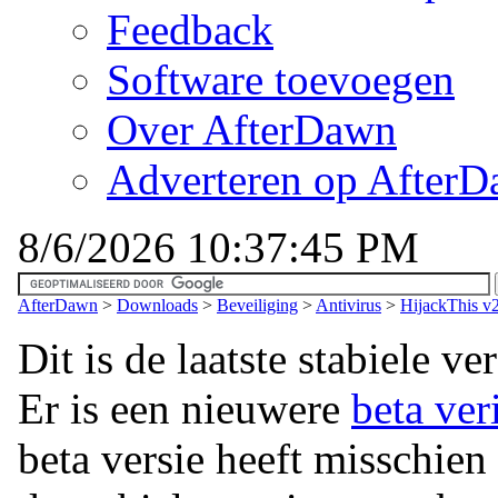
Feedback
Software toevoegen
Over AfterDawn
Adverteren op After
8/6/2026 10:37:45 PM
AfterDawn
>
Downloads
>
Beveiliging
>
Antivirus
>
HijackThis v2
Dit is de laatste stabiele v
Er is een nieuwere
beta ver
beta versie heeft misschien