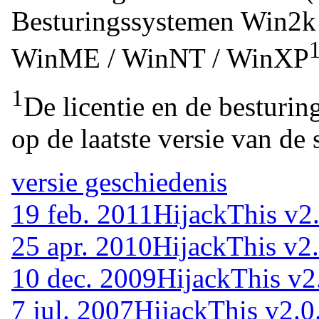
Besturingssystemen
Win2k 
WinME / WinNT / WinXP
1
De licentie en de besturin
op de laatste versie van de 
versie geschiedenis
19 feb. 2011
HijackThis v2.
25 apr. 2010
HijackThis v2.
10 dec. 2009
HijackThis v2
7 jul. 2007
HijackThis v2.0