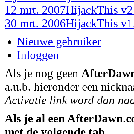
12 mrt. 2007
HijackThis v2
30 mrt. 2006
HijackThis v1
Nieuwe gebruiker
Inloggen
Als je nog geen
AfterDaw
a.u.b. hieronder een nickna
Activatie link word dan naa
Als je al een AfterDawn.
met de volgende tab.