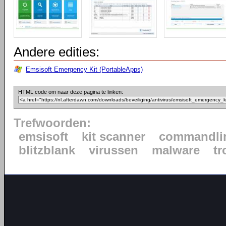
Andere edities:
Emsisoft Emergency Kit (PortableApps)
HTML code om naar deze pagina te linken:
Trefwoorden:
emsisoft
kit scanner
commandli
blitzblank
virussen
malware
tr