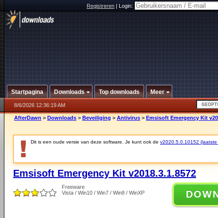
Registreren
|
Login:
Startpagina
Downloads
Top downloads
Meer
8/6/2026 12:36:19 AM
AfterDawn
>
Downloads
>
Beveiliging
>
Antivirus
>
Emsisoft Emergency Kit v20
Dit is een oude versie van deze software. Je kunt ook de
v2020.5.0.10152 (laatste 
Emsisoft Emergency Kit v2018.3.1.8572
Freeware
DOW
Vista / Win10 / Win7 / Win8 / WinXP