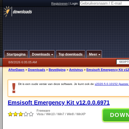
Registreren
|
Login:
Startpagina
Downloads
Top downloads
Meer
8/8/2026 6:05:05 AM
AfterDawn
>
Downloads
>
Beveiliging
>
Antivirus
>
Emsisoft Emergency Kit v12
Dit is een oude versie van deze software. Je kunt ook de
v2020.5.0.10152 (laatste 
Emsisoft Emergency Kit v12.0.0.6971
Freeware
DOW
Vista / Win10 / Win7 / Win8 / WinXP