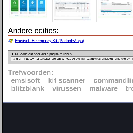
Andere edities:
Emsisoft Emergency Kit (PortableApps)
HTML code om naar deze pagina te linken:
Trefwoorden:
emsisoft
kit scanner
commandli
blitzblank
virussen
malware
tr