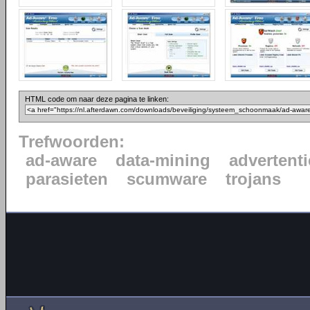
HTML code om naar deze pagina te linken:
Trefwoorden:
ad-aware
data-mining
advertenti
parasieten
scumware
trojans