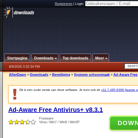
Registreren
|
Login:
Startpagina
Downloads
Top downloads
Meer
8/9/2026 3:32:34 PM
AfterDawn
>
Downloads
>
Beveiliging
>
Systeem schoonmaak
>
Ad-Aware Free 
Dit is een oude versie van deze software. Je kunt ook de
v11.7.485.8398 (laatste st
Ad-Aware Free Antivirus+ v8.3.1
Freeware
DOW
Vista / Win7 / Win8 / WinXP