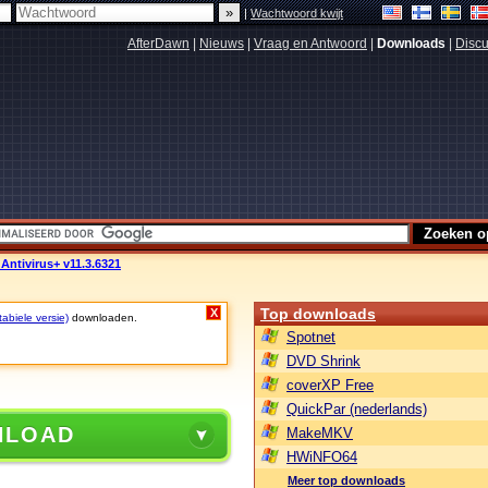
|
Wachtwoord kwijt
AfterDawn
|
Nieuws
|
Vraag en Antwoord
|
Downloads
|
Discu
Antivirus+ v11.3.6321
Top downloads
X
abiele versie)
downloaden.
Spotnet
DVD Shrink
coverXP Free
QuickPar (nederlands)
NLOAD
MakeMKV
HWiNFO64
Meer top downloads