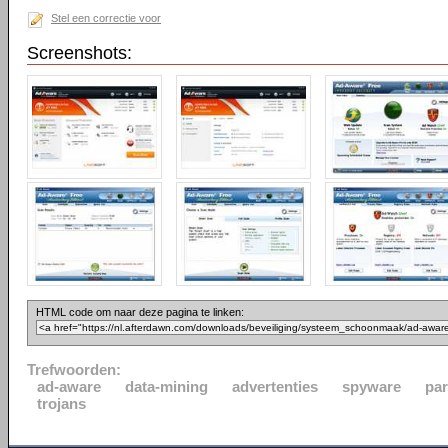
Stel een correctie voor
Screenshots:
HTML code om naar deze pagina te linken:
Trefwoorden:
ad-aware
data-mining
advertenties
spyware
par
trojans