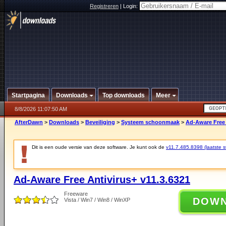
Registreren
|
Login:
Startpagina
Downloads
Top downloads
Meer
8/8/2026 11:07:50 AM
AfterDawn
>
Downloads
>
Beveiliging
>
Systeem schoonmaak
>
Ad-Aware Free 
Dit is een oude versie van deze software. Je kunt ook de
v11.7.485.8398 (laatste st
Ad-Aware Free Antivirus+ v11.3.6321
Freeware
DOW
Vista / Win7 / Win8 / WinXP