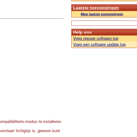
Laatste toevoegingen
Meer laatste toevoegingen
Help ons
Voeg nieuwe software toe
Voeg een software update toe
ompatibiliteits-modus te installeren
rslaan' lichtgrijs is, gewoon kunt