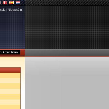
ssie
|
Nieuws2.nl