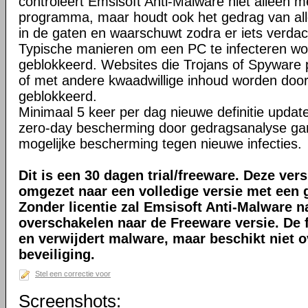
controleert Emsisoft Anti-Malware niet alleen me
programma, maar houdt ook het gedrag van al
in de gaten en waarschuwt zodra er iets verdac
Typische manieren om een PC te infecteren wo
geblokkeerd. Websites die Trojans of Spyware p
of met andere kwaadwillige inhoud worden door 
geblokkeerd.
Minimaal 5 keer per dag nieuwe definitie updat
zero-day bescherming door gedragsanalyse ga
mogelijke bescherming tegen nieuwe infecties.
Dit is een 30 dagen trial/freeware. Deze ver
omgezet naar een volledige versie met een g
Zonder licentie zal Emsisoft Anti-Malware 
overschakelen naar de Freeware versie. De 
en verwijdert malware, maar beschikt niet o
beveiliging.
Stel een correctie voor
Screenshots: