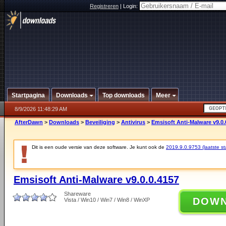
Registreren
|
Login:
Startpagina
Downloads
Top downloads
Meer
8/9/2026 11:48:29 AM
AfterDawn
>
Downloads
>
Beveiliging
>
Antivirus
>
Emsisoft Anti-Malware v9.0.
Dit is een oude versie van deze software. Je kunt ook de
2019.9.0.9753 (laatste sta
Emsisoft Anti-Malware v9.0.0.4157
Shareware
DOW
Vista / Win10 / Win7 / Win8 / WinXP