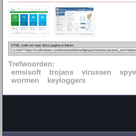
HTML code om naar deze pagina te linken:
Trefwoorden:
emsisoft
trojans
virussen
spy
wormen
keyloggers