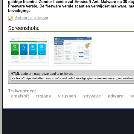
geldige licentie. Zonder licentie zal Emsisoft Anti-Malware na 30 d
Freeware versie. De freeware versie scant en verwijdert malware, maa
beveiliging.
Stel een correctie voor
Screenshots:
HTML code om naar deze pagina te linken:
Trefwoorden:
emsisoft
trojans
virussen
spyware
adware
w