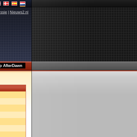
ssie
|
Nieuws2.nl