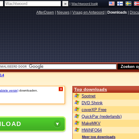
|
Wachtwoord kwijt
AfterDawn
|
Nieuws
|
Vraag en Antwoord
|
Downloads
|
Discu
0.4
Top downloads
X
biele versie)
downloaden.
Spotnet
DVD Shrink
coverXP Free
QuickPar (nederlands)
NLOAD
MakeMKV
HWiNFO64
Meer top downloads