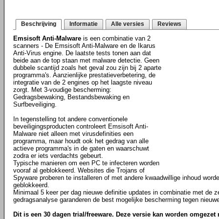
Beschrijving
Informatie
Alle versies
Reviews
Emsisoft Anti-Malware
is een combinatie van 2
scanners - De Emsisoft Anti-Malware en de Ikarus
Anti-Virus engine. De laatste tests tonen aan dat
beide aan de top staan met malware detectie. Geen
dubbele scantijd zoals het geval zou zijn bij 2 aparte
programma's. Aanzienlijke prestatieverbetering, de
integratie van de 2 engines op het laagste niveau
zorgt. Met 3-voudige bescherming:
Gedragsbewaking, Bestandsbewaking en
Surfbeveiliging.
In tegenstelling tot andere conventionele
beveiligingsproducten controleert Emsisoft Anti-
Malware niet alleen met virusdefinities een
programma, maar houdt ook het gedrag van alle
actieve programma's in de gaten en waarschuwt
zodra er iets verdachts gebeurt.
Typische manieren om een PC te infecteren worden
vooraf al geblokkeerd. Websites die Trojans of
Spyware proberen te installeren of met andere kwaadwillige inhoud worde
geblokkeerd.
Minimaal 5 keer per dag nieuwe definitie updates in combinatie met de 
gedragsanalyse garanderen de best mogelijke bescherming tegen nieuwe 
Dit is een 30 dagen trial/freeware. Deze versie kan worden omgezet 