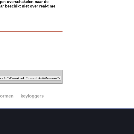
agen overschakelen naar de
r beschikt niet over real-time
ormen
keyloggers