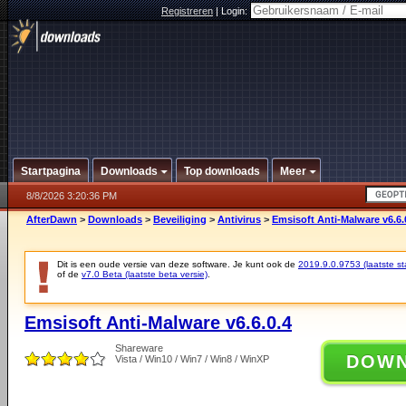
Registreren
|
Login:
Startpagina
Downloads
Top downloads
Meer
8/8/2026 3:20:36 PM
AfterDawn
>
Downloads
>
Beveiliging
>
Antivirus
>
Emsisoft Anti-Malware v6.6.
Dit is een oude versie van deze software. Je kunt ook de
2019.9.0.9753 (laatste sta
of de
v7.0 Beta (laatste beta versie)
.
Emsisoft Anti-Malware v6.6.0.4
Shareware
DOW
Vista / Win10 / Win7 / Win8 / WinXP