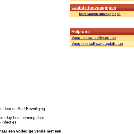
Laatste toevoegingen
Meer laatste toevoegingen
Help ons
Voeg nieuwe software toe
Voeg een software update toe
n door de Surf-Beveiliging
zero-day bescherming door
infecties.
naar een volledige versie met een