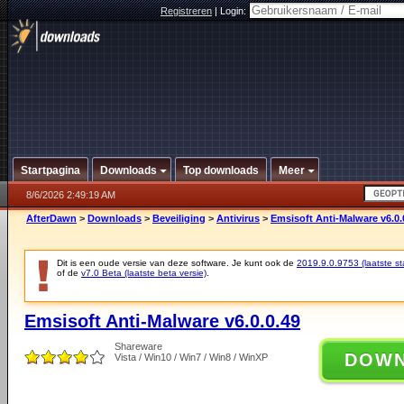
Registreren
|
Login:
Startpagina
Downloads
Top downloads
Meer
8/6/2026 2:49:19 AM
AfterDawn
>
Downloads
>
Beveiliging
>
Antivirus
>
Emsisoft Anti-Malware v6.0.
Dit is een oude versie van deze software. Je kunt ook de
2019.9.0.9753 (laatste sta
of de
v7.0 Beta (laatste beta versie)
.
Emsisoft Anti-Malware v6.0.0.49
Shareware
DOW
Vista / Win10 / Win7 / Win8 / WinXP