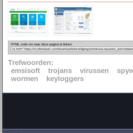
HTML code om naar deze pagina te linken:
Trefwoorden:
emsisoft
trojans
virussen
spy
wormen
keyloggers