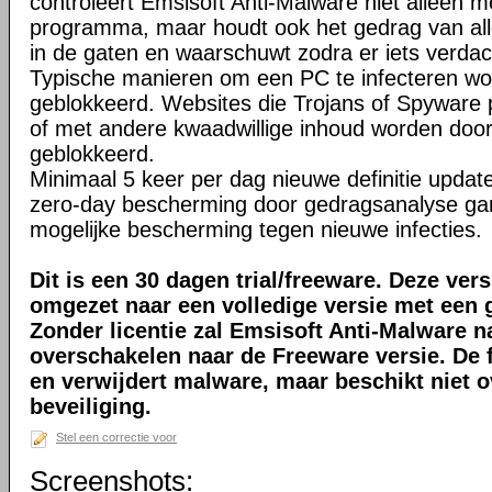
controleert Emsisoft Anti-Malware niet alleen me
programma, maar houdt ook het gedrag van al
in de gaten en waarschuwt zodra er iets verdac
Typische manieren om een PC te infecteren wo
geblokkeerd. Websites die Trojans of Spyware p
of met andere kwaadwillige inhoud worden door 
geblokkeerd.
Minimaal 5 keer per dag nieuwe definitie updat
zero-day bescherming door gedragsanalyse ga
mogelijke bescherming tegen nieuwe infecties.
Dit is een 30 dagen trial/freeware. Deze ver
omgezet naar een volledige versie met een g
Zonder licentie zal Emsisoft Anti-Malware 
overschakelen naar de Freeware versie. De 
en verwijdert malware, maar beschikt niet o
beveiliging.
Stel een correctie voor
Screenshots: