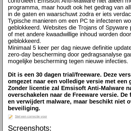
controleert Emsisoft Anti-Malware niet alleen me
programma, maar houdt ook het gedrag van al
in de gaten en waarschuwt zodra er iets verdac
Typische manieren om een PC te infecteren wo
geblokkeerd. Websites die Trojans of Spyware p
of met andere kwaadwillige inhoud worden door 
geblokkeerd.
Minimaal 5 keer per dag nieuwe definitie updat
zero-day bescherming door gedragsanalyse ga
mogelijke bescherming tegen nieuwe infecties.
Dit is een 30 dagen trial/freeware. Deze ver
omgezet naar een volledige versie met een g
Zonder licentie zal Emsisoft Anti-Malware 
overschakelen naar de Freeware versie. De 
en verwijdert malware, maar beschikt niet o
beveiliging.
Stel een correctie voor
Screenshots: