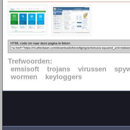
HTML code om naar deze pagina te linken:
Trefwoorden:
emsisoft
trojans
virussen
spy
wormen
keyloggers