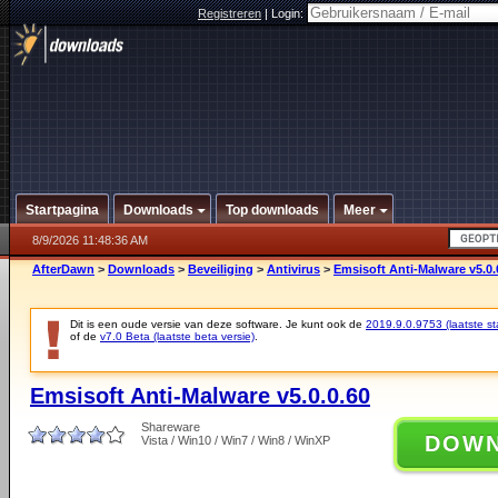
Registreren
|
Login:
Startpagina
Downloads
Top downloads
Meer
8/9/2026 11:48:36 AM
AfterDawn
>
Downloads
>
Beveiliging
>
Antivirus
>
Emsisoft Anti-Malware v5.0.
Dit is een oude versie van deze software. Je kunt ook de
2019.9.0.9753 (laatste sta
of de
v7.0 Beta (laatste beta versie)
.
Emsisoft Anti-Malware v5.0.0.60
Shareware
DOW
Vista / Win10 / Win7 / Win8 / WinXP