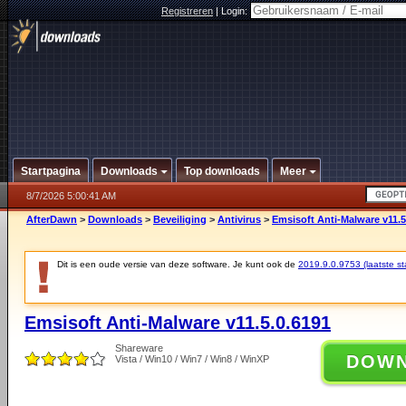
Registreren
|
Login:
Startpagina
Downloads
Top downloads
Meer
8/7/2026 5:00:41 AM
AfterDawn
>
Downloads
>
Beveiliging
>
Antivirus
>
Emsisoft Anti-Malware v11.5
Dit is een oude versie van deze software. Je kunt ook de
2019.9.0.9753 (laatste sta
Emsisoft Anti-Malware v11.5.0.6191
Shareware
DOW
Vista / Win10 / Win7 / Win8 / WinXP