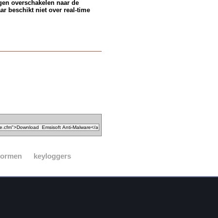
agen overschakelen naar de
r beschikt niet over real-time
ormen
keyloggers