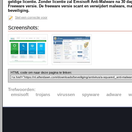
geldige licentie. Zonder licentie zal Emsisoft Anti-Malware na 30 d
Freeware versie. De freeware versie scant en verwijdert malware, maa
beveiliging.
Stel een correctie voor
Screenshots:
HTML code om naar deze pagina te linken:
Trefwoorden:
emsisoft
trojans
virussen
spyware
adware
w