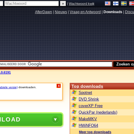
|
Wachtwoord kwijt
AfterDawn
|
Nieuws
|
Vraag en Antwoord
|
Downloads
|
Discu
.0.6191
Top downloads
X
biele versie)
downloaden.
Spotnet
DVD Shrink
coverXP Free
QuickPar (nederlands)
NLOAD
MakeMKV
HWiNFO64
Meer top downloads