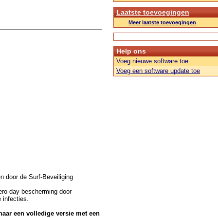
Laatste toevoegingen
Meer laatste toevoegingen
Help ons
Voeg nieuwe software toe
Voeg een software update toe
n door de Surf-Beveiliging
zero-day bescherming door
infecties.
naar een volledige versie met een