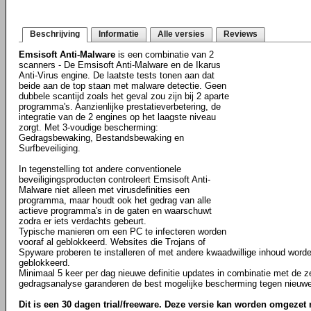
Beschrijving
Informatie
Alle versies
Reviews
Emsisoft Anti-Malware
is een combinatie van 2
scanners - De Emsisoft Anti-Malware en de Ikarus
Anti-Virus engine. De laatste tests tonen aan dat
beide aan de top staan met malware detectie. Geen
dubbele scantijd zoals het geval zou zijn bij 2 aparte
programma's. Aanzienlijke prestatieverbetering, de
integratie van de 2 engines op het laagste niveau
zorgt. Met 3-voudige bescherming:
Gedragsbewaking, Bestandsbewaking en
Surfbeveiliging.
In tegenstelling tot andere conventionele
beveiligingsproducten controleert Emsisoft Anti-
Malware niet alleen met virusdefinities een
programma, maar houdt ook het gedrag van alle
actieve programma's in de gaten en waarschuwt
zodra er iets verdachts gebeurt.
Typische manieren om een PC te infecteren worden
vooraf al geblokkeerd. Websites die Trojans of
Spyware proberen te installeren of met andere kwaadwillige inhoud worde
geblokkeerd.
Minimaal 5 keer per dag nieuwe definitie updates in combinatie met de 
gedragsanalyse garanderen de best mogelijke bescherming tegen nieuwe 
Dit is een 30 dagen trial/freeware. Deze versie kan worden omgezet 