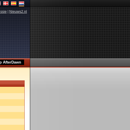
ssie
|
Nieuws2.nl