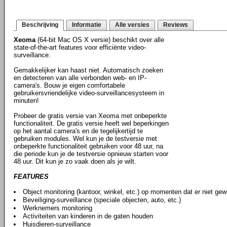
Beschrijving
Informatie
Alle versies
Reviews
Xeoma
(64-bit Mac OS X versie) beschikt over alle
state-of-the-art features voor efficiënte video-
surveillance.
Gemakkelijker kan haast niet. Automatisch zoeken
en detecteren van alle verbonden web- en IP-
camera's. Bouw je eigen comfortabele
gebruikersvriendelijke video-surveillancesysteem in
minuten!
Probeer de gratis versie van Xeoma met onbeperkte
functionaliteit. De gratis versie heeft wel beperkingen
op het aantal camera's en de tegelijkertijd te
gebruiken modules. Wel kun je de testversie met
onbeperkte functionaliteit gebruiken voor 48 uur, na
die periode kun je de testversie opnieuw starten voor
48 uur. Dit kun je zo vaak doen als je wilt.
FEATURES
Object monitoring (kantoor, winkel, etc.) op momenten dat er niet gew
Beveiliging-surveillance (speciale objecten, auto, etc.)
Werknemers monitoring
Activiteiten van kinderen in de gaten houden
Huisdieren-surveillance