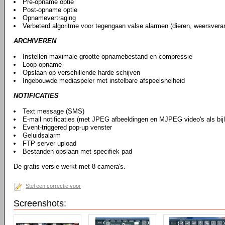
Pre-opname optie
Post-opname optie
Opnamevertraging
Verbeterd algoritme voor tegengaan valse alarmen (dieren, weersveran
ARCHIVEREN
Instellen maximale grootte opnamebestand en compressie
Loop-opname
Opslaan op verschillende harde schijven
Ingebouwde mediaspeler met instelbare afspeelsnelheid
NOTIFICATIES
Text message (SMS)
E-mail notificaties (met JPEG afbeeldingen en MJPEG video's als bij
Event-triggered pop-up venster
Geluidsalarm
FTP server upload
Bestanden opslaan met specifiek pad
De gratis versie werkt met 8 camera's.
Stel een correctie voor
Screenshots: