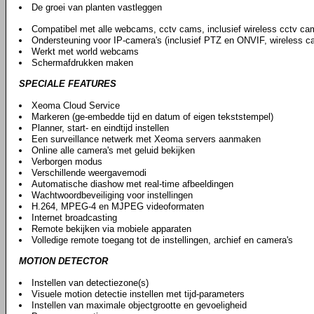
De groei van planten vastleggen
Compatibel met alle webcams, cctv cams, inclusief wireless cctv ca
Ondersteuning voor IP-camera's (inclusief PTZ en ONVIF, wireless ca
Werkt met world webcams
Schermafdrukken maken
SPECIALE FEATURES
Xeoma Cloud Service
Markeren (ge-embedde tijd en datum of eigen tekststempel)
Planner, start- en eindtijd instellen
Een surveillance netwerk met Xeoma servers aanmaken
Online alle camera's met geluid bekijken
Verborgen modus
Verschillende weergavemodi
Automatische diashow met real-time afbeeldingen
Wachtwoordbeveiliging voor instellingen
H.264, MPEG-4 en MJPEG videoformaten
Internet broadcasting
Remote bekijken via mobiele apparaten
Volledige remote toegang tot de instellingen, archief en camera's
MOTION DETECTOR
Instellen van detectiezone(s)
Visuele motion detectie instellen met tijd-parameters
Instellen van maximale objectgrootte en gevoeligheid