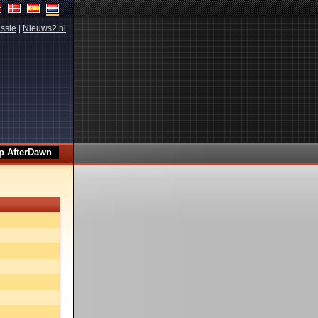
ssie
|
Nieuws2.nl