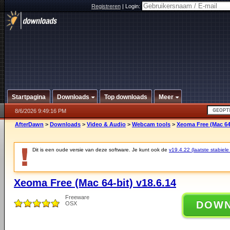
Registreren
|
Login:
Startpagina
Downloads
Top downloads
Meer
8/6/2026 9:49:16 PM
AfterDawn
>
Downloads
>
Video & Audio
>
Webcam tools
>
Xeoma Free (Mac 64-
Dit is een oude versie van deze software. Je kunt ook de
v19.4.22 (laatste stabiele
Xeoma Free (Mac 64-bit) v18.6.14
Freeware
DOW
OSX