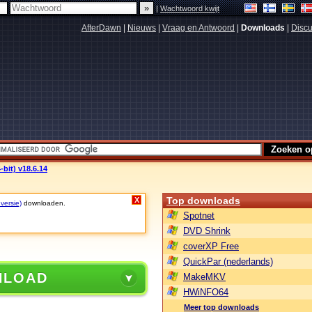
|
Wachtwoord kwijt
AfterDawn
|
Nieuws
|
Vraag en Antwoord
|
Downloads
|
Discu
bit) v18.6.14
Top downloads
X
 versie)
downloaden.
Spotnet
DVD Shrink
coverXP Free
QuickPar (nederlands)
NLOAD
MakeMKV
HWiNFO64
Meer top downloads