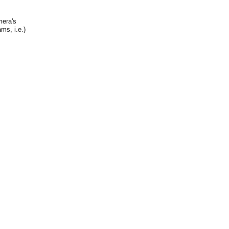
mera's
ms, i.e.)