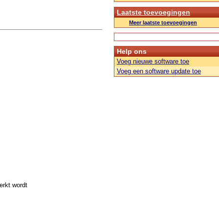
Laatste toevoegingen
Meer laatste toevoegingen
Help ons
Voeg nieuwe software toe
Voeg een software update toe
erkt wordt