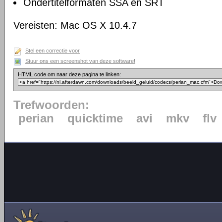
Ondertitelformaten SSA en SRT
Vereisten: Mac OS X 10.4.7
Stel een correctie voor
Stuur ons een screenshot van deze software!
HTML code om naar deze pagina te linken:
Trefwoorden:
perian
quicktime
avi
mkv
flv