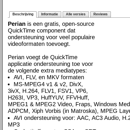
Beschrijving
Informatie
Alle versies
Reviews
Perian
is een gratis, open-source
QuickTime component dat
ondersteuning voor veel populaire
videoformaten toevoegt.
Perian voegt de QuickTime
applicatie ondersteuning toe voor
de volgende extra mediatypes:
AVI, FLV, en MKV formaten
MS-MPEG4 v1 & v2, DivX,
3ivX, H.264, FLV1, FSV1, VP6,
H263I, VP3, HuffYUV, FFVHuff,
MPEG1 & MPEG2 Video, Fraps, Windows Media
ADPCM, Xiph Vorbis (in Matroska), MPEG Layer
AVI ondersteuning voor: AAC, AC3 Audio, 
MP3