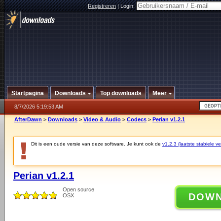
Registreren
|
Login:
Startpagina
Downloads
Top downloads
Meer
8/7/2026 5:19:53 AM
AfterDawn
>
Downloads
>
Video & Audio
>
Codecs
>
Perian v1.2.1
Dit is een oude versie van deze software. Je kunt ook de
v1.2.3 (laatste stabiele ve
Perian v1.2.1
Open source
DOW
OSX