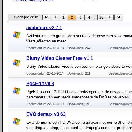
Bladzijde 2/18:
...
1
2
3
4
18
avidemux v2.7.1
Avidemux is een gratis open-source videobewerker voor conve
filters,effecten en meer.
Update datum:
26-06-2018
Downloads :
242
Bestandsgrootte
Blurry Video Clearer Free v1.1
Blurry Video Clearer Free is een tool om wazige video's te ve
Update datum:
23-10-2014
Downloads :
211
Bestandsgrootte
PgcEdit v9.3
PgcEdit is een DVD IFO editor ontworpen om de navigatieco
parameters van een reeds samengestelde DVD te bewerken.
Update datum:
22-03-2010
Downloads :
196
Bestandsgrootte
EVO demux v0.63
EVO demux is een HD DVD demultiplexer met een GUI en on
voor drag and drop, gebaseerd op drmpeg's demux.c program