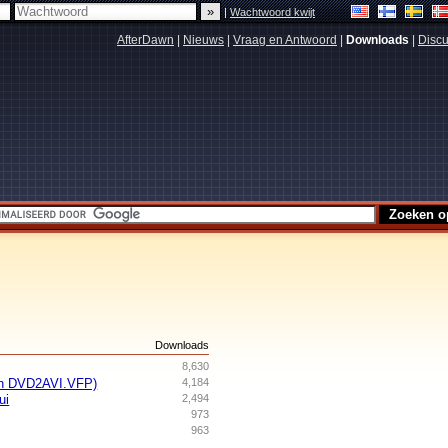
|
Wachtwoord kwijt
AfterDawn
|
Nieuws
|
Vraag en Antwoord
|
Downloads
|
Discu
s
Downloads
8,630
th DVD2AVI.VFP)
4,184
ui
2,494
973
963