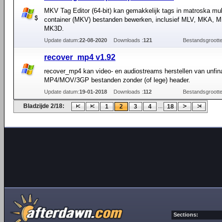
MKV Tag Editor (64-bit) kan gemakkelijk tags in matroska mu
container (MKV) bestanden bewerken, inclusief MLV, MKA, 
MK3D.
Update datum:
22-08-2020
Downloads :
121
Bestandsgrootte
recover_mp4 v1.92
recover_mp4 kan video- en audiostreams herstellen van unfin
MP4/MOV/3GP bestanden zonder (of lege) header.
Update datum:
19-01-2018
Downloads :
112
Bestandsgrootte
Bladzijde 2/18:
...
1
2
3
4
18
Sections: