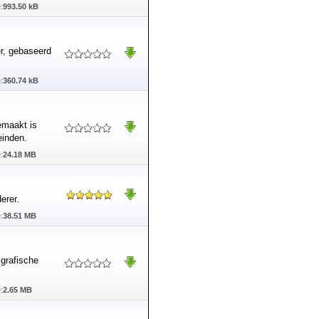
:
993.50 kB
r, gebaseerd
:
360.74 kB
emaakt is
einden.
:
24.18 MB
erer.
:
38.51 MB
 grafische
:
2.65 MB