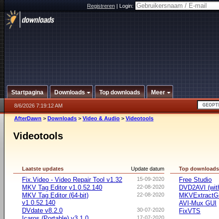
Registreren
|
Login:
Startpagina
Downloads
Top downloads
Meer
8/6/2026 7:19:12 AM
AfterDawn
>
Downloads
>
Video & Audio
>
Videotools
Videotools
Laatste updates
Update datum
Top download
Fix.Video - Video Repair Tool v1.32
15-09-2020
Free Studio
MKV Tag Editor v1.0.52.140
22-08-2020
DVD2AVI (wi
MKV Tag Editor (64-bit)
22-08-2020
MKVExtractG
v1.0.52.140
AVI-Mux GUI
DVdate v8.2.0
30-07-2020
FixVTS
Icaros (Portable) v3.1.0
17-07-2020