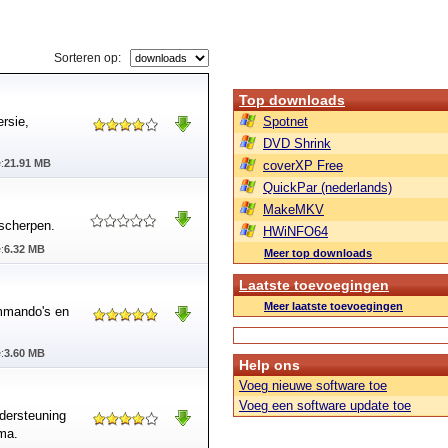
Sorteren op:
Top downloads
rsie,
Spotnet
DVD Shrink
:
21.91 MB
coverXP Free
QuickPar (nederlands)
MakeMKV
rscherpen.
HWiNFO64
:
6.32 MB
Meer top downloads
Laatste toevoegingen
Meer laatste toevoegingen
mmando's en
:
3.60 MB
Help ons
Voeg nieuwe software toe
Voeg een software update toe
dersteuning
ma.