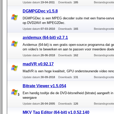
Update datum:
19-04-2011
Downloads :
185
Bestandsgrootte
DGMPGDec v1.5.8
DGMPGDec is een MPEG decoder suite met een frame-serve
op DVD2AVI en MPEG2Dec.
Update datum:
07-03-2010
Downloads :
165
Bestandsgrootte
avidemux (64-bit) v2.7.1
Avidemux (64-bit) is een gratis open-source programma dat g
om video's te bewerken en aan te passen voor meerdere doel
Update datum:
26-06-2018
Downloads :
162
Bestandsgrootte
madVR v0.92.17
MadVR is een hoge kwaliteit, GPU ondersteunende video rend
Update datum:
30-09-2018
Downloads :
131
Bestandsgrootte
Bitrate Viewer v1.5.054
Een handig tooltje die de DVD-bitsnelheid (bitrate) aangeeft in
weergave
Update datum:
26-04-2005
Downloads :
126
Bestandsgrootte
MKV Tag Editor (64-bit) v1.0.52.140