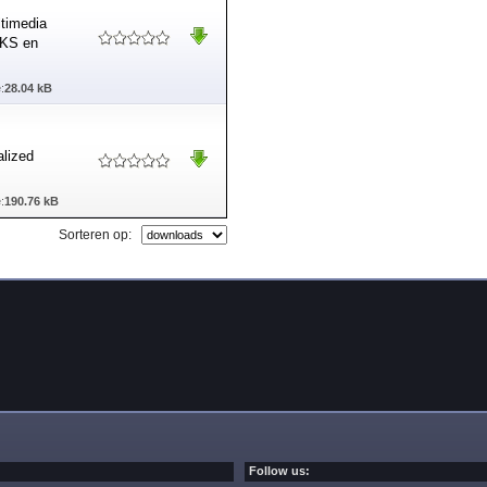
ltimedia
MKS en
:
28.04 kB
alized
:
190.76 kB
Sorteren op:
Follow us: