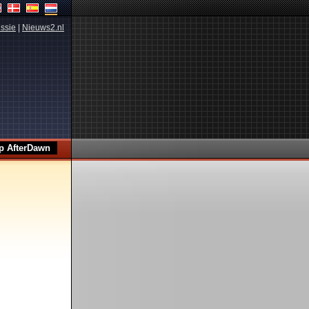
ssie
|
Nieuws2.nl