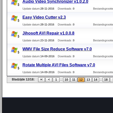
Audio Video Synchronizer v1.0.2.0
Update datum:
28-11-2016
Downloads :
0
Bestandsgrootte
Easy Video Cutter v2.3
Update datum:
28-11-2016
Downloads :
0
Bestandsgrootte
Jihosoft AVI Repair v1.0.0.8
Update datum:
23-11-2016
Downloads :
0
Bestandsgrootte
WMV File Size Reduce Software v7.0
Update datum:
14-09-2016
Downloads :
0
Bestandsgrootte
Rotate Multiple AVI Files Software v7.0
Update datum:
14-09-2016
Downloads :
0
Bestandsgrootte
Bladzijde 12/18:
...
...
1
10
11
12
13
14
18