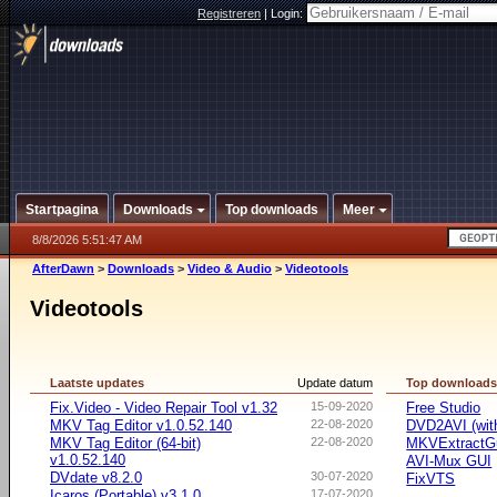
Registreren
|
Login:
Startpagina
Downloads
Top downloads
Meer
8/8/2026 5:51:47 AM
AfterDawn
>
Downloads
>
Video & Audio
>
Videotools
Videotools
Laatste updates
Update datum
Top download
Fix.Video - Video Repair Tool v1.32
15-09-2020
Free Studio
MKV Tag Editor v1.0.52.140
22-08-2020
DVD2AVI (wi
MKV Tag Editor (64-bit)
22-08-2020
MKVExtractG
v1.0.52.140
AVI-Mux GUI
DVdate v8.2.0
30-07-2020
FixVTS
Icaros (Portable) v3.1.0
17-07-2020