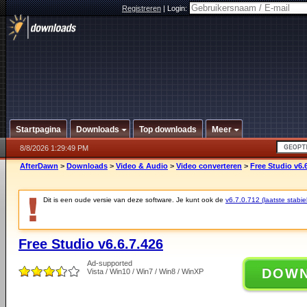
Registreren
|
Login:
Startpagina
Downloads
Top downloads
Meer
8/8/2026 1:29:49 PM
AfterDawn
>
Downloads
>
Video & Audio
>
Video converteren
>
Free Studio v6.
Dit is een oude versie van deze software. Je kunt ook de
v6.7.0.712 (laatste stabie
Free Studio v6.6.7.426
Ad-supported
DOW
Vista / Win10 / Win7 / Win8 / WinXP