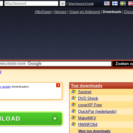
|
Wachtwoord kwijt
AfterDawn
|
Nieuws
|
Vraag en Antwoord
|
Downloads
|
Discu
0
Top downloads
X
e versie)
downloaden.
Spotnet
DVD Shrink
coverXP Free
QuickPar (nederlands)
NLOAD
MakeMKV
HWiNFO64
Meer top downloads