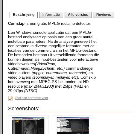
Beschrijving
Informatie
Alle versies
Reviews
Comskip
is een gratis MPEG reclame-detector.
Een Windows console applicatie dat een MPEG-
bestand analyseert op basis van een groot aantal
instelbare parameters. Na de analyse genereert het
een bestand in diverse mogelijke formaten met de
locaties van de commercials in het MPEG-bestand.
De bestanden bestaan uit verschillende formaten die
kunnen dienen als input-bestanden voor interactieve
videobewerkers
(VideoRedo,
Cuttermaran,Mpeg2Schnitt, etc.)
commandoregel
video cutters
(mpgtx, cuttermaran, mencoder)
en
video players
(zoomplayer, mplayer, etc)
. Comskip
kan overweg met MPEG PS bestanden tot HD
resolutie
(max 2000x1200)
met 25fps
(PAL)
en
29.97fps
(NTSC)
.
Stel een correctie voor
Screenshots: