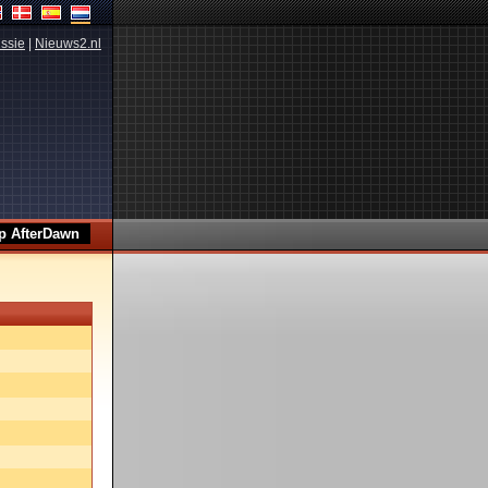
ssie
|
Nieuws2.nl