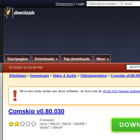
Registreren
|
Login:
Startpagina
Downloads
Top downloads
Meer
8/7/2026 10:16:46 PM
AfterDawn
>
Downloads
>
Video & Audio
>
Videobewerking
>
Comskip v0.80.03
Dit is een oude versie van deze software. Je kunt ook de
v0.82.010 (laatste stabiel
Comskip v0.80.030
Freeware
DOW
Vista / Win10 / Win2k / WinME /
WinNT / WinXP