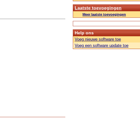
Laatste toevoegingen
Meer laatste toevoegingen
Help ons
Voeg nieuwe software toe
Voeg een software update toe