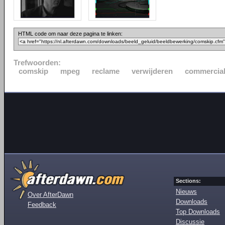
HTML code om naar deze pagina te linken:
Trefwoorden:
comskip
mpeg
reclame
verwijderen
commercia
Sections:
Nieuws
Over AfterDawn
Downloads
Feedback
Top Downloads
Discussie