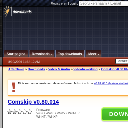
Registreren
|
Login:
Startpagina
Downloads
Top downloads
Meer
8/10/2026 11:34:12 AM
AfterDawn
>
Downloads
>
Video & Audio
>
Videobewerking
>
Comskip v0.80.01
Dit is een oude versie van deze software. Je kunt ook de
v0.82.010 (laatste stabiel
Comskip v0.80.014
Freeware
DOW
Vista / Win10 / Win2k / WinME /
WinNT / WinXP