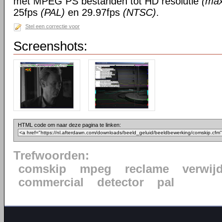
met MPEG PS bestanden tot HD resolutie
(ma
25fps
(PAL)
en 29.97fps
(NTSC)
.
Stel een correctie voor
Screenshots:
HTML code om naar deze pagina te linken:
Trefwoorden:
comskip
mpeg
reclame
verwij
commercial
detector
pal