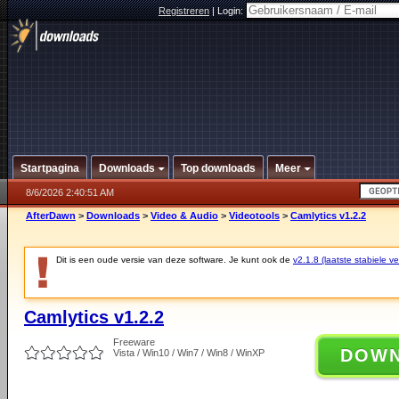
Registreren
|
Login:
Startpagina
Downloads
Top downloads
Meer
8/6/2026 2:40:51 AM
AfterDawn
>
Downloads
>
Video & Audio
>
Videotools
>
Camlytics v1.2.2
Dit is een oude versie van deze software. Je kunt ook de
v2.1.8 (laatste stabiele ve
Camlytics v1.2.2
Freeware
DOW
Vista / Win10 / Win7 / Win8 / WinXP