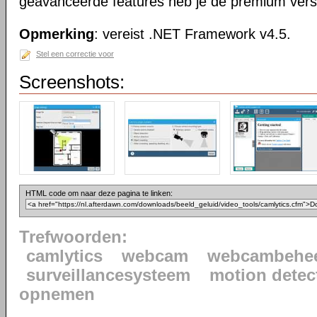
geavanceerde features heb je de premium vers
Opmerking
: vereist .NET Framework v4.5.
Stel een correctie voor
Screenshots:
HTML code om naar deze pagina te linken:
Trefwoorden:
camlytics
webcam
webcambehe
surveillancesysteem
motion detec
opnemen