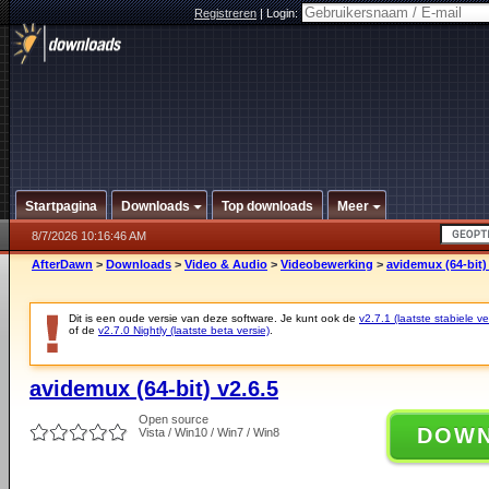
Registreren
|
Login:
Startpagina
Downloads
Top downloads
Meer
8/7/2026 10:16:46 AM
AfterDawn
>
Downloads
>
Video & Audio
>
Videobewerking
>
avidemux (64-bit) 
Dit is een oude versie van deze software. Je kunt ook de
v2.7.1 (laatste stabiele ve
of de
v2.7.0 Nightly (laatste beta versie)
.
avidemux (64-bit) v2.6.5
Open source
DOW
Vista / Win10 / Win7 / Win8