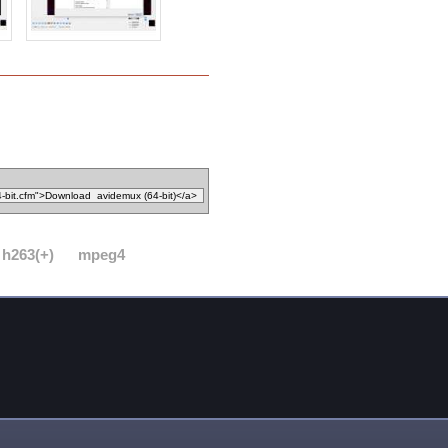
h263(+)
mpeg4