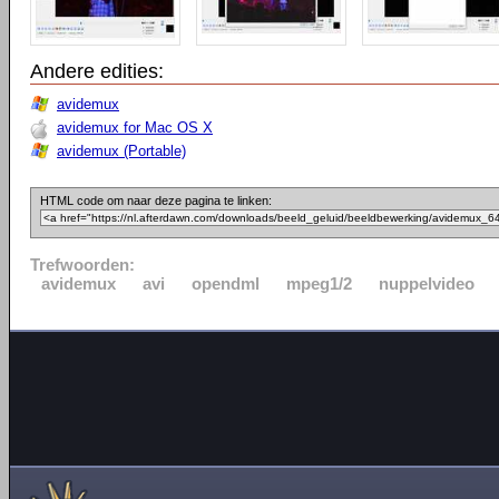
Andere edities:
avidemux
avidemux for Mac OS X
avidemux (Portable)
HTML code om naar deze pagina te linken:
Trefwoorden:
avidemux
avi
opendml
mpeg1/2
nuppelvideo