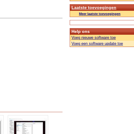
Laatste toevoegingen
Meer laatste toevoegingen
Help ons
Voeg nieuwe software toe
Voeg een software update toe