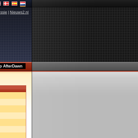
ssie
|
Nieuws2.nl