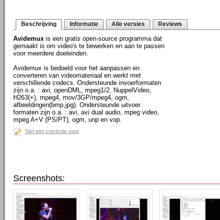
Beschrijving
Informatie
Alle versies
Reviews
Avidemux
is een gratis open-source programma dat
gemaakt is om video's te bewerken en aan te passen
voor meerdere doeleinden.
Avidemux is bedoeld voor het aanpassen en
converteren van videomateriaal en werkt met
verschillende codecs. Ondersteunde invoerformaten
zijn o.a. : avi, openDML, mpeg1/2, NuppelVideo,
H263(+), mpeg4, mov/3GP/mpeg4, ogm,
afbeeldingen(bmp,jpg). Ondersteunde uitvoer
formaten zijn o.a. : avi, avi dual audio, mpeg video,
mpeg A+V (PS/PT), ogm, unp en vop.
Stel een correctie voor
Screenshots: