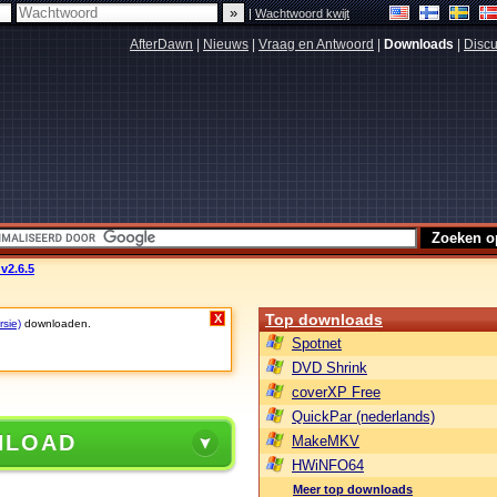
|
Wachtwoord kwijt
AfterDawn
|
Nieuws
|
Vraag en Antwoord
|
Downloads
|
Discu
v2.6.5
Top downloads
X
rsie)
downloaden.
Spotnet
DVD Shrink
coverXP Free
QuickPar (nederlands)
NLOAD
MakeMKV
HWiNFO64
Meer top downloads