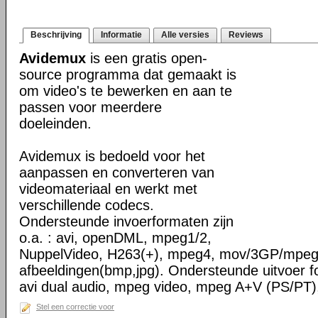
Beschrijving
Informatie
Alle versies
Reviews
Avidemux
is een gratis open-
source programma dat gemaakt is
om video's te bewerken en aan te
passen voor meerdere
doeleinden.
Avidemux is bedoeld voor het
aanpassen en converteren van
videomateriaal en werkt met
verschillende codecs.
Ondersteunde invoerformaten zijn
o.a. : avi, openDML, mpeg1/2,
NuppelVideo, H263(+), mpeg4, mov/3GP/mpeg
afbeeldingen(bmp,jpg). Ondersteunde uitvoer for
avi dual audio, mpeg video, mpeg A+V (PS/PT)
Stel een correctie voor