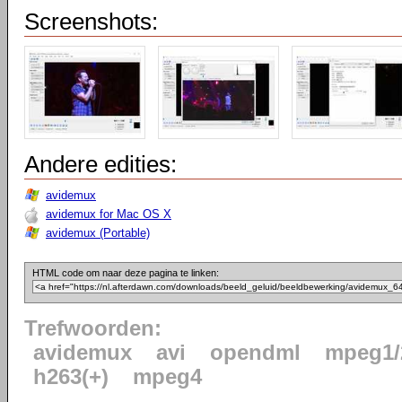
Screenshots:
Andere edities:
avidemux
avidemux for Mac OS X
avidemux (Portable)
HTML code om naar deze pagina te linken:
Trefwoorden:
avidemux
avi
opendml
mpeg1/
h263(+)
mpeg4