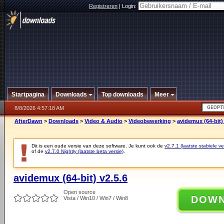
Registreren
|
Login:
Startpagina
Downloads
Top downloads
Meer
8/8/2026 4:57:18 AM
AfterDawn
>
Downloads
>
Video & Audio
>
Videobewerking
>
avidemux (64-bit) 
Dit is een oude versie van deze software. Je kunt ook de
v2.7.1 (laatste stabiele ve
of de
v2.7.0 Nightly (laatste beta versie)
.
avidemux (64-bit) v2.5.6
Open source
DOW
Vista / Win10 / Win7 / Win8