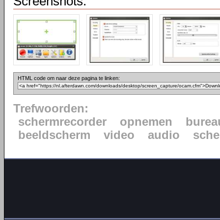
Screenshots:
HTML code om naar deze pagina te linken:
Trefwoorden:
schermrecorder
opnemen
burea
beeldscherm
video
audio
sche