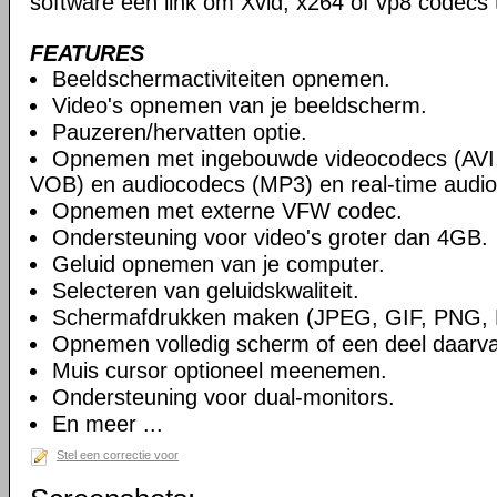
software een link om Xvid, x264 of vp8 codecs 
FEATURES
Beeldschermactiviteiten opnemen.
Video's opnemen van je beeldscherm.
Pauzeren/hervatten optie.
Opnemen met ingebouwde videocodecs (AVI
VOB) en audiocodecs (MP3) en real-time audio
Opnemen met externe VFW codec.
Ondersteuning voor video's groter dan 4GB.
Geluid opnemen van je computer.
Selecteren van geluidskwaliteit.
Schermafdrukken maken (JPEG, GIF, PNG,
Opnemen volledig scherm of een deel daarv
Muis cursor optioneel meenemen.
Ondersteuning voor dual-monitors.
En meer ...
Stel een correctie voor