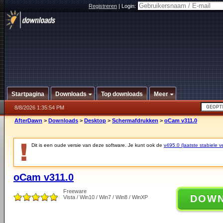
Registreren
|
Login:
Startpagina
Downloads
Top downloads
Meer
8/8/2026 1:35:54 PM
AfterDawn
>
Downloads
>
Desktop
>
Schermafdrukken
>
oCam v311.0
Dit is een oude versie van deze software. Je kunt ook de
v495.0 (laatste stabiele ve
oCam v311.0
Freeware
DOW
Vista / Win10 / Win7 / Win8 / WinXP