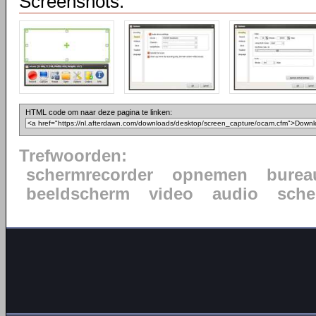
Screenshots:
HTML code om naar deze pagina te linken:
Trefwoorden:
schermrecorder
opnemen
burea
beeldscherm
video
audio
sche