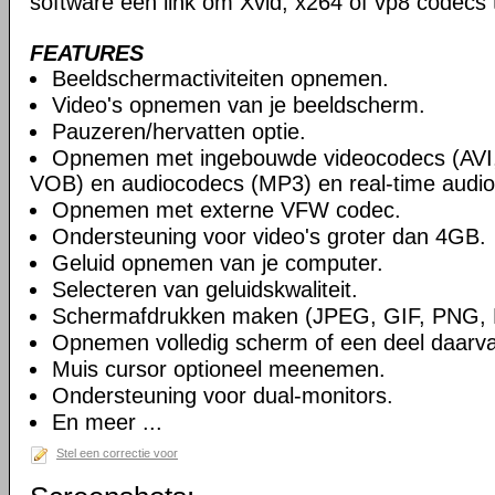
software een link om Xvid, x264 of vp8 codecs 
FEATURES
Beeldschermactiviteiten opnemen.
Video's opnemen van je beeldscherm.
Pauzeren/hervatten optie.
Opnemen met ingebouwde videocodecs (AVI
VOB) en audiocodecs (MP3) en real-time audio
Opnemen met externe VFW codec.
Ondersteuning voor video's groter dan 4GB.
Geluid opnemen van je computer.
Selecteren van geluidskwaliteit.
Schermafdrukken maken (JPEG, GIF, PNG,
Opnemen volledig scherm of een deel daarv
Muis cursor optioneel meenemen.
Ondersteuning voor dual-monitors.
En meer ...
Stel een correctie voor