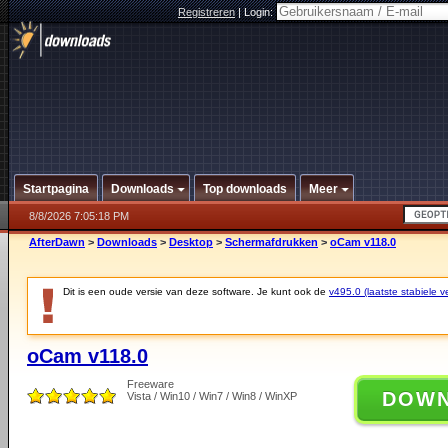
Registreren
|
Login:
Startpagina
Downloads
Top downloads
Meer
8/8/2026 7:05:18 PM
AfterDawn
>
Downloads
>
Desktop
>
Schermafdrukken
>
oCam v118.0
Dit is een oude versie van deze software. Je kunt ook de
v495.0 (laatste stabiele ve
oCam v118.0
Freeware
DOW
Vista / Win10 / Win7 / Win8 / WinXP