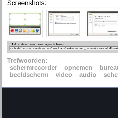
Screenshots:
HTML code om naar deze pagina te linken:
Trefwoorden:
schermrecorder
opnemen
burea
beeldscherm
video
audio
sche