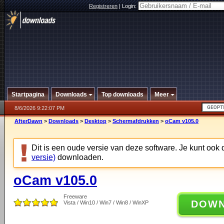
Registreren
|
Login:
Startpagina
Downloads
Top downloads
Meer
8/6/2026 9:22:07 PM
AfterDawn
>
Downloads
>
Desktop
>
Schermafdrukken
>
oCam v105.0
Dit is een oude versie van deze software. Je kunt ook
versie)
downloaden.
oCam v105.0
Freeware
DOW
Vista / Win10 / Win7 / Win8 / WinXP