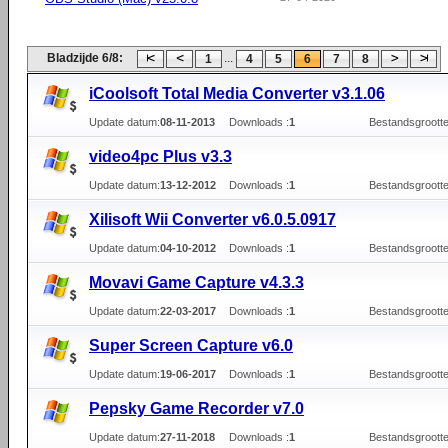
Bladzijde 6/8:
...
1
4
5
6
7
8
iCoolsoft Total Media Converter v3.1.06
Update datum:
08-11-2013
Downloads :
1
Bestandsgrootte
video4pc Plus v3.3
Update datum:
13-12-2012
Downloads :
1
Bestandsgrootte
Xilisoft Wii Converter v6.0.5.0917
Update datum:
04-10-2012
Downloads :
1
Bestandsgrootte
Movavi Game Capture v4.3.3
Update datum:
22-03-2017
Downloads :
1
Bestandsgrootte
Super Screen Capture v6.0
Update datum:
19-06-2017
Downloads :
1
Bestandsgrootte
Pepsky Game Recorder v7.0
Update datum:
27-11-2018
Downloads :
1
Bestandsgrootte