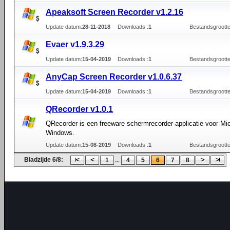
Apeaksoft Screen Recorder v1.2.16
Update datum:
28-11-2018
Downloads :
1
Bestandsgrootte
Evaer v1.9.3.29
Update datum:
15-04-2019
Downloads :
1
Bestandsgrootte
AnyCap Screen Recorder v1.0.6.37
Update datum:
15-04-2019
Downloads :
1
Bestandsgrootte
QRecorder v1.0.1
QRecorder is een freeware schermrecorder-applicatie voor Mic
Windows.
Update datum:
15-08-2019
Downloads :
1
Bestandsgrootte
Bladzijde 6/8:
...
1
4
5
6
7
8