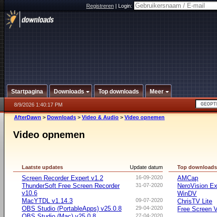
Registreren
|
Login:
Startpagina
Downloads
Top downloads
Meer
8/9/2026 1:40:17 PM
AfterDawn
>
Downloads
>
Video & Audio
>
Video opnemen
Video opnemen
Laatste updates
Update datum
Top download
Screen Recorder Expert v1.2
16-09-2020
AMCap
ThunderSoft Free Screen Recorder
31-07-2020
NeroVision E
v10.6
WinDV
MacYTDL v1.14.3
09-07-2020
ChrisTV Lite
OBS Studio (PortableApps) v25.0.8
29-04-2020
Free Screen 
OBS Studio (Mac) v25.0.8
27-04-2020