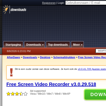
Registreren
|
Login:
Startpagina
Downloads
Top downloads
Meer
8/8/2026 6:23:01 PM
AfterDawn
>
Downloads
>
Desktop
>
Schermafdrukken
>
Free Screen Video Rec
Dit is een oude versie van deze software. Je kunt ook de
v3.0.41.705 (laatste stabi
Free Screen Video Recorder v3.0.29.518
Ad-supported
DOW
Vista / Win10 / Win7 / Win8 / WinXP