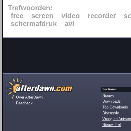
Trefwoorden:
free
screen
video
recorder
s
schermafdruk
avi
Sections:
Nieuws
Over AfterDawn
Downloads
Feedback
Top Downloads
Discussie
Vraag en Antwoo
Nieuws2.nl