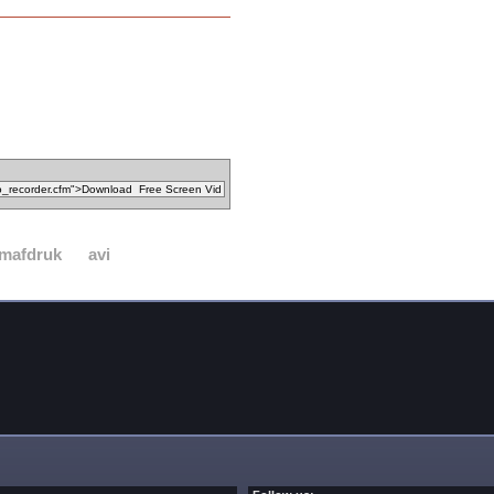
mafdruk
avi