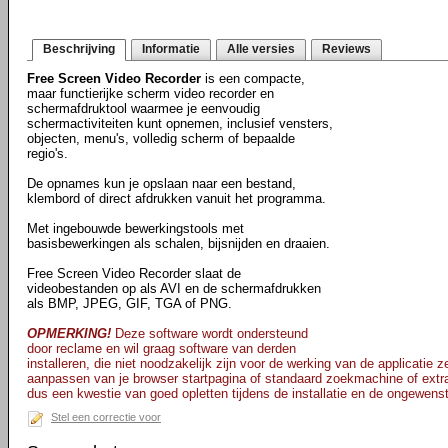
Beschrijving
Informatie
Alle versies
Reviews
Free Screen Video Recorder
is een compacte,
maar functierijke scherm video recorder en
schermafdruktool waarmee je eenvoudig
schermactiviteiten kunt opnemen, inclusief vensters,
objecten, menu's, volledig scherm of bepaalde
regio's.
De opnames kun je opslaan naar een bestand,
klembord of direct afdrukken vanuit het programma.
Met ingebouwde bewerkingstools met
basisbewerkingen als schalen, bijsnijden en draaien.
Free Screen Video Recorder slaat de
videobestanden op als AVI en de schermafdrukken
als BMP, JPEG, GIF, TGA of PNG.
OPMERKING!
Deze software wordt ondersteund
door reclame en wil graag software van derden
installeren, die niet noodzakelijk zijn voor de werking van de applicatie ze
aanpassen van je browser startpagina of standaard zoekmachine of extr
dus een kwestie van goed opletten tijdens de installatie en de ongewenst
Stel een correctie voor