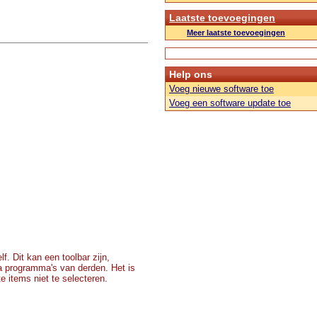
Laatste toevoegingen
Meer laatste toevoegingen
Help ons
Voeg nieuwe software toe
Voeg een software update toe
lf. Dit kan een toolbar zijn,
a programma's van derden. Het is
e items niet te selecteren.