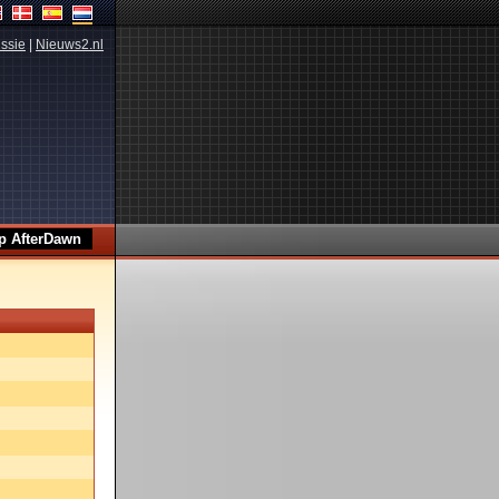
ssie
|
Nieuws2.nl