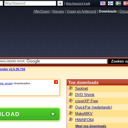
|
Wachtwoord kwijt
AfterDawn
|
Nieuws
|
Vraag en Antwoord
|
Downloads
|
Discu
order v2.5.35.716
Top downloads
X
ele versie)
downloaden.
Spotnet
DVD Shrink
coverXP Free
QuickPar (nederlands)
NLOAD
MakeMKV
HWiNFO64
Meer top downloads