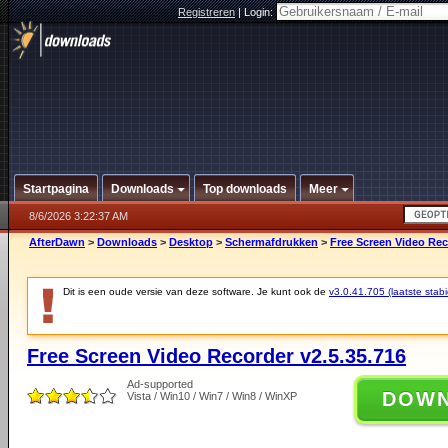
Registreren
|
Login:
Startpagina
Downloads
Top downloads
Meer
8/6/2026 3:22:37 AM
AfterDawn
>
Downloads
>
Desktop
>
Schermafdrukken
>
Free Screen Video Rec
Dit is een oude versie van deze software. Je kunt ook de
v3.0.41.705 (laatste stabi
Free Screen Video Recorder v2.5.35.716
Ad-supported
DOW
Vista / Win10 / Win7 / Win8 / WinXP