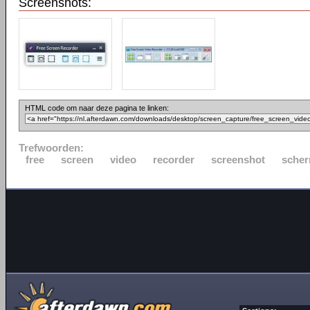
Screenshots:
HTML code om naar deze pagina te linken:
Trefwoorden:
free
screen
video
recorder
screenshot
scher