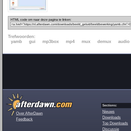
HTML code om naar deze pagina te linken:
Trefwoorden:
yamb
gui
mp3box
mp4
mux
demux
audio
Sections:
Nieuws
Over AfterDawn
Downloads
Feedback
Top Downloads
Discussie