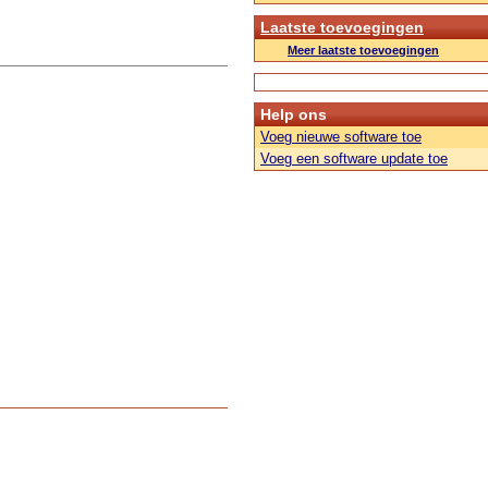
Laatste toevoegingen
Meer laatste toevoegingen
Help ons
Voeg nieuwe software toe
Voeg een software update toe