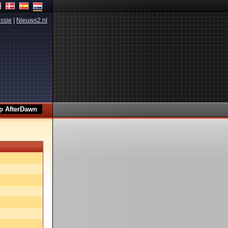
ssie
|
Nieuws2.nl