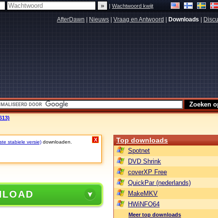
|
Wachtwoord kwijt
AfterDawn
|
Nieuws
|
Vraag en Antwoord
|
Downloads
|
Discu
613)
Top downloads
X
te stabiele versie)
downloaden.
Spotnet
DVD Shrink
coverXP Free
QuickPar (nederlands)
NLOAD
MakeMKV
HWiNFO64
Meer top downloads