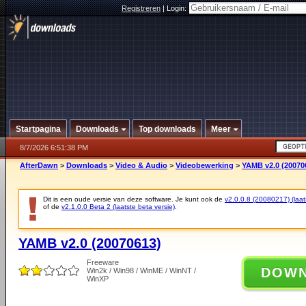
Registreren
|
Login:
Startpagina
Downloads
Top downloads
Meer
8/7/2026 6:51:38 PM
AfterDawn
>
Downloads
>
Video & Audio
>
Videobewerking
>
YAMB v2.0 (20070
Dit is een oude versie van deze software. Je kunt ook de
v2.0.0.8 (20080217) (laats
of de
v2.1.0.0 Beta 2 (laatste beta versie)
.
YAMB v2.0 (20070613)
Freeware
DOW
Win2k / Win98 / WinME / WinNT /
WinXP