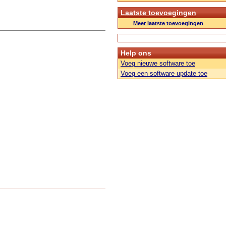
Laatste toevoegingen
Meer laatste toevoegingen
Help ons
Voeg nieuwe software toe
Voeg een software update toe