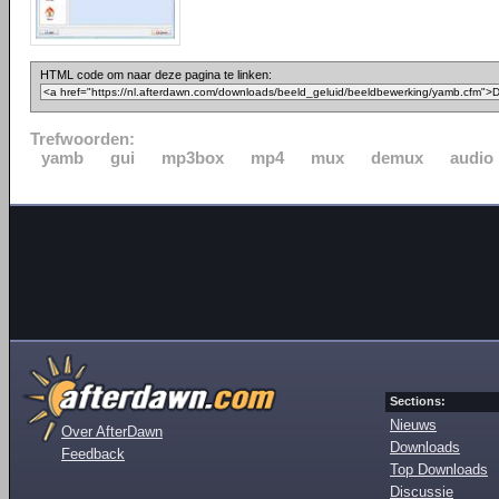
HTML code om naar deze pagina te linken:
Trefwoorden:
yamb
gui
mp3box
mp4
mux
demux
audio
Sections:
Nieuws
Over AfterDawn
Downloads
Feedback
Top Downloads
Discussie