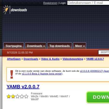
Registreren
|
Login:
Startpagina
Downloads
Top downloads
Meer
8/7/2026 11:05:32 PM
AfterDawn
>
Downloads
>
Video & Audio
>
Videobewerking
>
YAMB v2.0.0.7
Dit is een oude versie van deze software. Je kunt ook de
v2.0.0.8 (20080217) (laats
of de
v2.1.0.0 Beta 2 (laatste beta versie)
.
YAMB v2.0.0.7
Freeware
DOW
Win2k / Win98 / WinME / WinNT /
WinXP