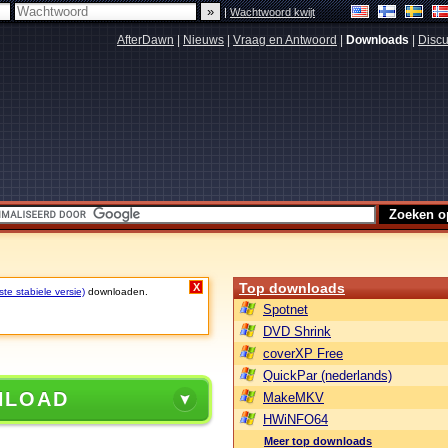
|
Wachtwoord kwijt
AfterDawn
|
Nieuws
|
Vraag en Antwoord
|
Downloads
|
Discu
Top downloads
X
te stabiele versie)
downloaden.
Spotnet
DVD Shrink
coverXP Free
QuickPar (nederlands)
NLOAD
MakeMKV
HWiNFO64
Meer top downloads