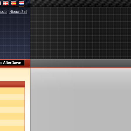
ssie
|
Nieuws2.nl