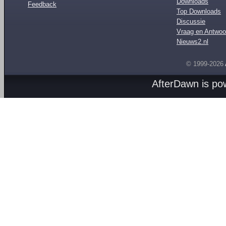
Downloads
Feedback
Top Downloads
Discussie
Vraag en Antwoo
Nieuws2.nl
© 1999-2026
AfterDawn is p