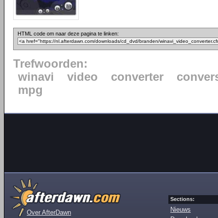
HTML code om naar deze pagina te linken:
Trefwoorden:
winavi
video
converter
conver
mpg
Sections:
Nieuws
Over AfterDawn