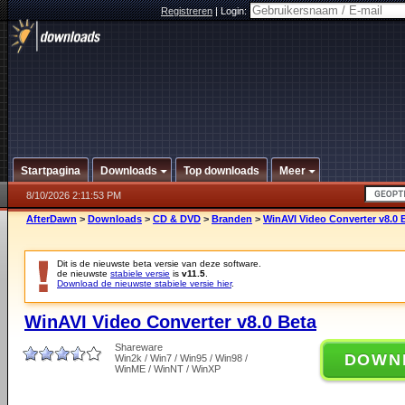
Registreren
|
Login:
Startpagina
Downloads
Top downloads
Meer
8/10/2026 2:11:53 PM
AfterDawn
>
Downloads
>
CD & DVD
>
Branden
>
WinAVI Video Converter v8.0 
Dit is de nieuwste beta versie van deze software.
de nieuwste
stabiele versie
is
v11.5
.
Download de nieuwste stabiele versie hier
.
WinAVI Video Converter v8.0 Beta
Shareware
DOWN
Win2k / Win7 / Win95 / Win98 /
WinME / WinNT / WinXP