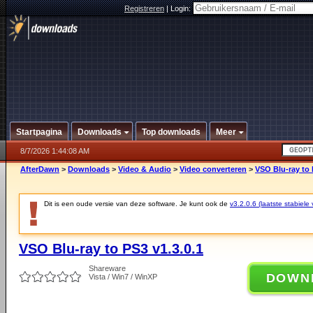
Registreren
|
Login:
Startpagina
Downloads
Top downloads
Meer
8/7/2026 1:44:08 AM
AfterDawn
>
Downloads
>
Video & Audio
>
Video converteren
>
VSO Blu-ray to 
Dit is een oude versie van deze software. Je kunt ook de
v3.2.0.6 (laatste stabiele 
VSO Blu-ray to PS3 v1.3.0.1
Shareware
DOWN
Vista / Win7 / WinXP