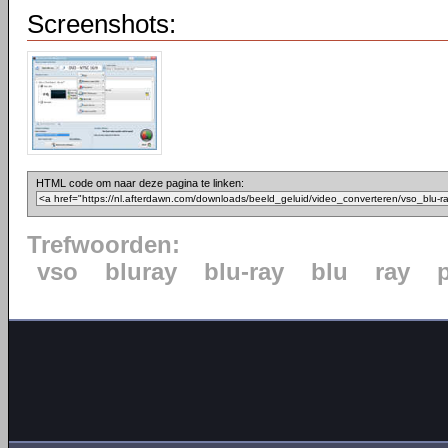
Screenshots:
HTML code om naar deze pagina te linken:
Trefwoorden:
vso
bluray
blu-ray
blu
ray