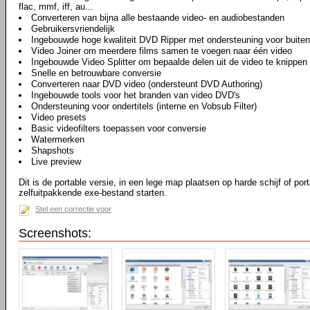
flac, mmf, iff, au...
Converteren van bijna alle bestaande video- en audiobestanden
Gebruikersvriendelijk
Ingebouwde hoge kwaliteit DVD Ripper met ondersteuning voor buitenl
Video Joiner om meerdere films samen te voegen naar één video
Ingebouwde Video Splitter om bepaalde delen uit de video te knippen
Snelle en betrouwbare conversie
Converteren naar DVD video (ondersteunt DVD Authoring)
Ingebouwde tools voor het branden van video DVD's
Ondersteuning voor ondertitels (interne en Vobsub Filter)
Video presets
Basic videofilters toepassen voor conversie
Watermerken
Shapshots
Live preview
Dit is de portable versie, in een lege map plaatsen op harde schijf of por
zelfuitpakkende exe-bestand starten.
Stel een correctie voor
Screenshots: