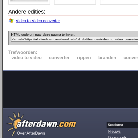
Andere edities:
Video to Video converter
HTML code om naar deze pagina te linken:
Trefwoorden:
video to video
converter
rippen
branden
conver
Sections:
Nieuws
Over AfterDawn
Downloads