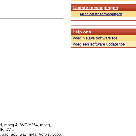
Laatste toevoegingen
Meer laatste toevoegingen
Help ons
Voeg nieuwe software toe
Voeg een software update toe
vid, mpeg-4, AVC/H264, mpeg,
, DV...
 aac, ac3, wav, m4a, Vorbis, 3gpp,