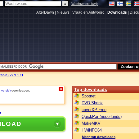
|
Wachtwoord kwijt
AfterDawn
|
Nieuws
|
Vraag en Antwoord
|
Downloads
|
Discu
able) v2.9.1.11
Top downloads
X
 versie)
downloaden.
Spotnet
DVD Shrink
1
coverXP Free
QuickPar (nederlands)
NLOAD
MakeMKV
HWiNFO64
Meer top downloads