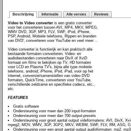
Beschrijving
Informatie
Alle versies
Reviews
Video to Video converter
is een gratis converter
voor het converteren tussen AVI, MP4, MKV, MPEG,
WMV DVD, 3GP, MP3, FLV, SWF, iPod, iPhone,
PSP, Android, Mobiele telefoons, Rippen en branden
van DVD', converteren voor YouTube en veel meer ..
Video converter is functierijk en kan praktisch alle
bestaande formaten converteren. Video- en
audiobestanden converteren naar DivX of XviD
formaat om films te bekijken op TV, HD formaten
voor LCD en Plasma TV's, bijna alle type mobiele
telefoons, android, iPhone, iPod, iPad, voor op het
internet, conversie/samenstellen van video DVD
formaten, QuickTime, converteren voor YouTube,
verschillende zeldzame en specifieke codecs, etc.,
etc.
FEATURES
Gratis software
Ondersteuning voor meer dan 200 input-formaten
Ondersteuning voor meer dan 700 output-presets
Ondersteuning voor groot aantal output videformatens: AVI, DivX, X
mpeg2, MOV, WMV, 3GP, 3GP2, MKV, WEBM, SWF, FLV, RM, ASG, GIF
Ondersteuning voor een groot aantal output audioformaten: mp2, mp3,