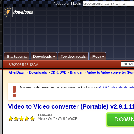
Registreren
|
Login:
Startpagina
Downloads
Top downloads
Meer
8/7/2026 5:15:12 AM
AfterDawn
>
Downloads
>
CD & DVD
>
Branden
>
Video to Video converter (Port
Dit is een oude versie van deze software. Je kunt ook de
v2.9.6.10 (laatste stabiele
Video to Video converter (Portable) v2.9.1.1
Freeware
DOW
Vista / Win7 / Win8 / WinXP