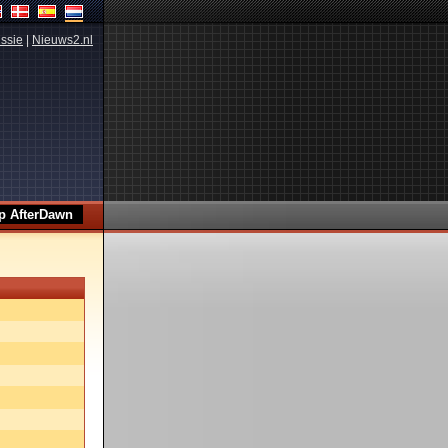
ssie
|
Nieuws2.nl