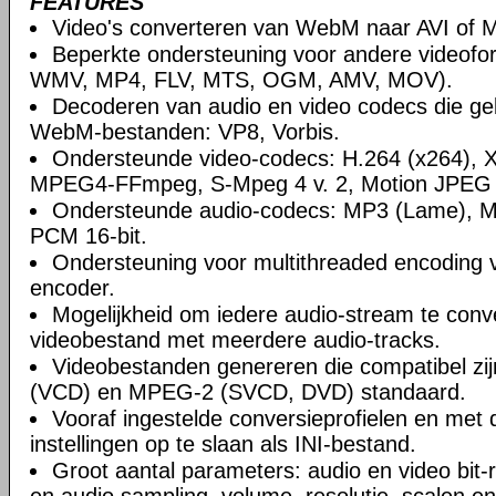
FEATURES
Video's converteren van WebM naar AVI of 
Beperkte ondersteuning voor andere videofo
WMV, MP4, FLV, MTS, OGM, AMV, MOV).
Decoderen van audio en video codecs die geb
WebM-bestanden: VP8, Vorbis.
Ondersteunde video-codecs: H.264 (x264), 
MPEG4-FFmpeg, S-Mpeg 4 v. 2, Motion JPEG
Ondersteunde audio-codecs: MP3 (Lame), 
PCM 16-bit.
Ondersteuning voor multithreaded encoding 
encoder.
Mogelijkheid om iedere audio-stream te conv
videobestand met meerdere audio-tracks.
Videobestanden genereren die compatibel z
(VCD) en MPEG-2 (SVCD, DVD) standaard.
Vooraf ingestelde conversieprofielen en met 
instellingen op te slaan als INI-bestand.
Groot aantal parameters: audio en video bit-r