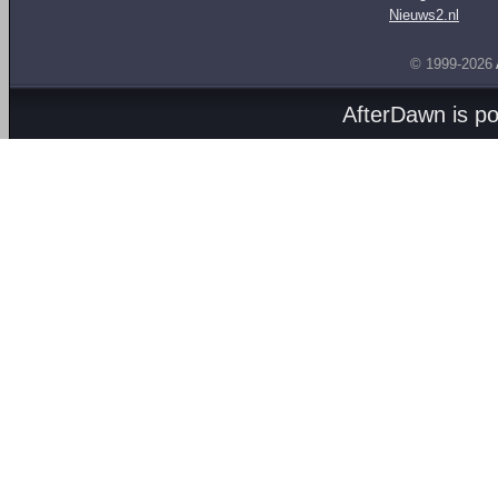
Nieuws2.nl
© 1999-2026
AfterDawn is p