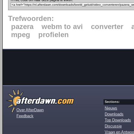
HTML code om naar deze pagina te linken:
Trefwoorden:
pazera
webm to avi
converter
mpeg
profielen
Sections:
Nieuws
Over AfterDawn
Downloads
Feedback
Top Downloads
Discussie
Vraag en Antwoo