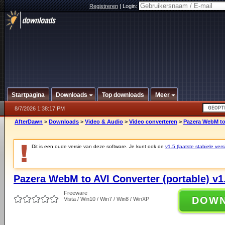
Registreren
|
Login:
Startpagina
Downloads
Top downloads
Meer
8/7/2026 1:38:17 PM
AfterDawn
>
Downloads
>
Video & Audio
>
Video converteren
>
Pazera WebM to 
Dit is een oude versie van deze software. Je kunt ook de
v1.5 (laatste stabiele vers
Pazera WebM to AVI Converter (portable) v1
Freeware
DOW
Vista / Win10 / Win7 / Win8 / WinXP