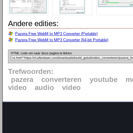
Andere edities:
Pazera Free WebM to MP3 Converter (Portable)
Pazera Free WebM to MP3 Converter (64-bit Portable)
HTML code om naar deze pagina te linken:
Trefwoorden:
pazera
converteren
youtube
m
video
audio
video