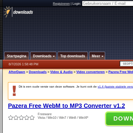
Registreren
|
Login:
Startpagina
Downloads
Top downloads
Meer
8/7/2026 1:58:48 PM
AfterDawn
>
Downloads
>
Video & Audio
>
Video converteren
>
Pazera Free We
Dit is een oude versie van deze software. Je kunt ook de
v1.4 (laatste stabiele vers
Pazera Free WebM to MP3 Converter v1.2
Freeware
DOW
Vista / Win10 / Win7 / Win8 / WinXP